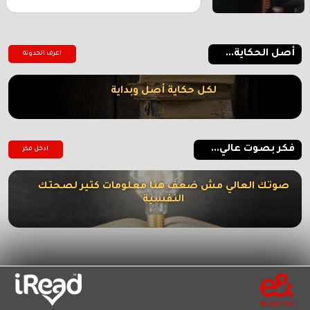
أصل الحكاية...
اعرف الحدوتة
لكل حكاية أصل وبداية
فكر بصوت عالي...
ادخل فكر
صوتك العالي مش ضعف هنا معلومات كتير لصحتك
النفسية