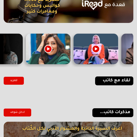
حصرية مع iRead
كواليس وحكايات
ومغامرات كتير
لقاء مع كاتب
للمزيد
مذكرات كاتب...
ادخل شوف
اعرف السيرة الذاتية والمشوار الأدبي لكل الكُتاب