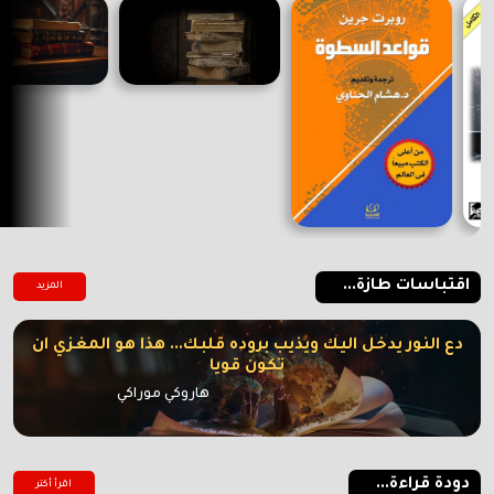
اقتباسات طازة...
المزيد
دع النور يدخل اليك ويذيب بروده قلبك... هذا هو المغزي ان
تكون قويا
هاروكي موراكي
دودة قراءة...
اقرأ أكتر