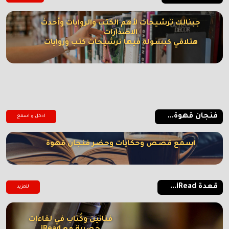
جبنالك ترشيحات لأهم الكتب والروايات وأحدث
الإصدارات
هتلاقي كبسولة فيها ترشيحات كتب وروايات
فنجان قهوة...
ادخل و اسمع
اسمع قصص وحكايات وحضر فنجان قهوة
قعدة iRead...
للمزيد
فنانين وكُتاب في لقاءات