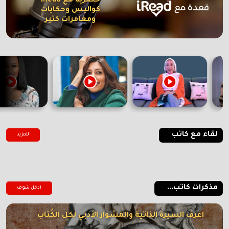
حصرية مع iRead
كواليس وحكايات
ومغامرات كتير
لقاء مع كاتب
للمزيد
مذكرات كاتب...
ادخل شوف
اعرف السيرة الذاتية والمشوار الأدبي لكل الكُتاب