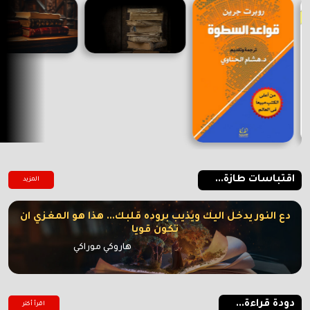
اقتباسات طازة...
المزيد
دع النور يدخل اليك ويذيب بروده قلبك... هذا هو المغزي ان
تكون قويا
هاروكي موراكي
دودة قراءة...
اقرأ أكتر