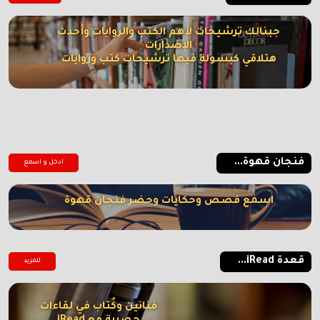
جبنالك ترشيحات لأهم الكتب والروايات وأحدث
الإصدارات
هتلاقي كبسولة فيها ترشيحات كتب وروايات
فنجان قهوة...
ادخل و اسمع
اسمع قصص وحكايات وحضر فنجان قهوة
قعدة iRead...
للمزيد
فنانين وكُتاب في لقاءات