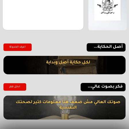
أصل الحكاية...
اعرف الحدوتة
لكل حكاية أصل وبداية
فكر بصوت عالي...
ادخل فكر
صوتك العالي مش ضعف هنا معلومات كتير لصحتك
النفسية