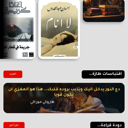
اقتباسات طازة...
المزيد
دع النور يدخل اليك ويذيب بروده قلبك... هذا هو المغزي ان
تكون قويا
هاروكي موراكي
دودة قراءة...
اقرأ أكتر