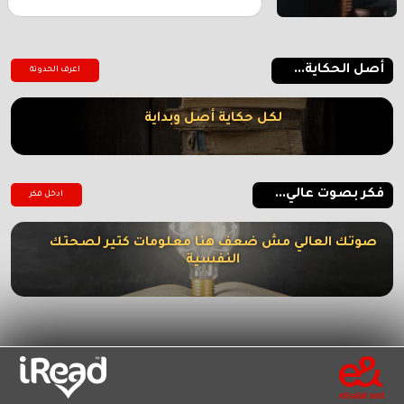
أصل الحكاية...
اعرف الحدوتة
لكل حكاية أصل وبداية
فكر بصوت عالي...
ادخل فكر
صوتك العالي مش ضعف هنا معلومات كتير لصحتك
النفسية