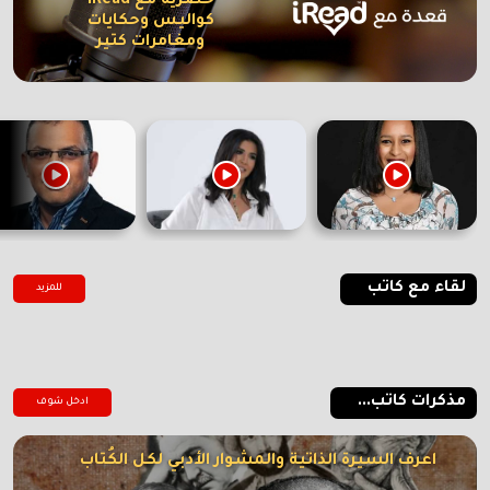
حصرية مع iRead
كواليس وحكايات
ومغامرات كتير
لقاء مع كاتب
للمزيد
مذكرات كاتب...
ادخل شوف
اعرف السيرة الذاتية والمشوار الأدبي لكل الكُتاب