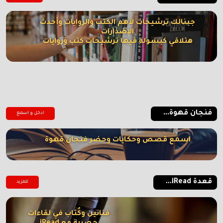
جبنالك ترشيحات لأهم الكتب والروايات وأحدث
الإصدارات
هتلاقي كبسولة فيها ترشيحات كتب وروايات
فنجان قهوة...
ادخل و اسمع
اسمع قصص وحكايات وحضر فنجان قهوة
قعدة iRead...
للمزيد
فنانين وكُتاب في لقاءات