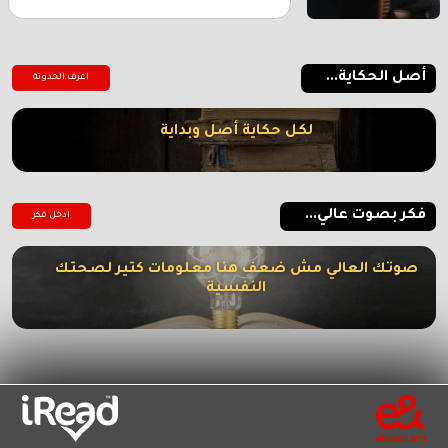
أصل الحكاية...
اعرف الحدوتة
لكل حكاية أصل وبداية
فكر بصوت عالي...
ادخل فكر
صوتك العالي مش ضعف هنا معلومات كتير لصحتك
النفسية