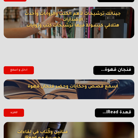
جبنالك ترشيحات لأهم الكتب والروايات وأحدث
الإصدارات
هتلاقي كبسولة فيها ترشيحات كتب وروايات
فنجان قهوة...
ادخل و اسمع
اسمع قصص وحكايات وحضر فنجان قهوة
قعدة iRead...
للمزيد
فنانين وكُتاب في لقاءات