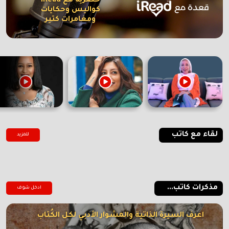
حصرية مع iRead
كواليس وحكايات
ومغامرات كتير
لقاء مع كاتب
للمزيد
مذكرات كاتب...
ادخل شوف
اعرف السيرة الذاتية والمشوار الأدبي لكل الكُتاب