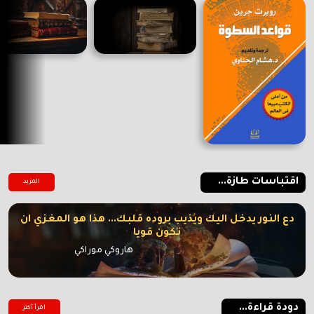
اقتباسات طازة...
المزيد
دع النور يدخل اليك ويذيب بروده قلبك... هذا هو المغزي ان
تكون قويا
هاروكي موراكي
دودة قراءة...
اقرأ أكتر