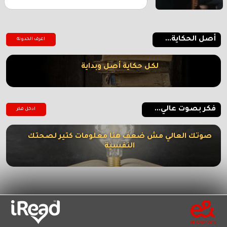
أصل الحكاية...
اعرف الحدوتة
لكل حكاية أصل وبداية
فكر بصوت عالي...
ادخل فكر
صوتك العالي مش ضعف هنا معلومات كتير لصحتك
النفسية