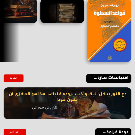
اقتباسات طازة...
المزيد
دع النور يدخل اليك ويذيب بروده قلبك... هذا هو المغزي ان
تكون قويا
هاروكي موراكي
دودة قراءة...
اقرأ أكتر