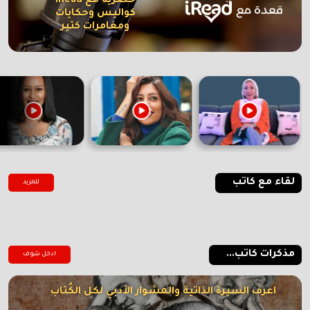
حصرية مع iRead
كواليس وحكايات
ومغامرات كتير
لقاء مع كاتب
للمزيد
مذكرات كاتب...
ادخل شوف
اعرف السيرة الذاتية والمشوار الأدبي لكل الكُتاب