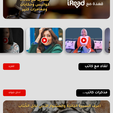
حصرية مع iRead
كواليس وحكايات
ومغامرات كتير
لقاء مع كاتب
للمزيد
مذكرات كاتب...
ادخل شوف
اعرف السيرة الذاتية والمشوار الأدبي لكل الكُتاب