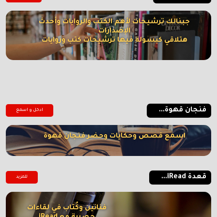
جبنالك ترشيحات لأهم الكتب والروايات وأحدث
الإصدارات
هتلاقي كبسولة فيها ترشيحات كتب وروايات
فنجان قهوة...
ادخل و اسمع
اسمع قصص وحكايات وحضر فنجان قهوة
قعدة iRead...
للمزيد
فنانين وكُتاب في لقاءات