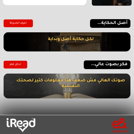
أصل الحكاية...
اعرف الحدوتة
لكل حكاية أصل وبداية
فكر بصوت عالي...
ادخل فكر
صوتك العالي مش ضعف هنا معلومات كتير لصحتك
النفسية