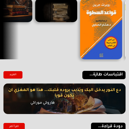
اقتباسات طازة...
المزيد
دع النور يدخل اليك ويذيب بروده قلبك... هذا هو المغزي ان
تكون قويا
هاروكي موراكي
دودة قراءة...
اقرأ أكتر