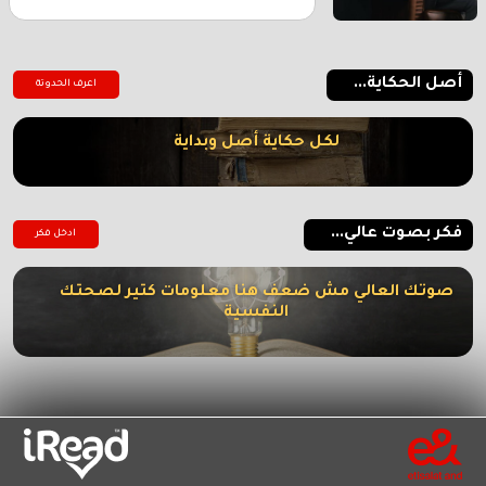
أصل الحكاية...
اعرف الحدوتة
لكل حكاية أصل وبداية
فكر بصوت عالي...
ادخل فكر
صوتك العالي مش ضعف هنا معلومات كتير لصحتك
النفسية