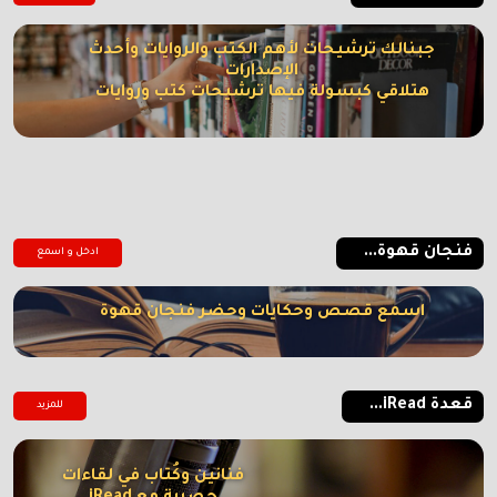
جبنالك ترشيحات لأهم الكتب والروايات وأحدث
الإصدارات
هتلاقي كبسولة فيها ترشيحات كتب وروايات
فنجان قهوة...
ادخل و اسمع
اسمع قصص وحكايات وحضر فنجان قهوة
قعدة iRead...
للمزيد
فنانين وكُتاب في لقاءات