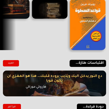
اقتباسات طازة...
المزيد
دع النور يدخل اليك ويذيب بروده قلبك... هذا هو المغزي ان
تكون قويا
هاروكي موراكي
دودة قراءة...
اقرأ أكتر