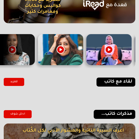
حصرية مع iRead
كواليس وحكايات
ومغامرات كتير
لقاء مع كاتب
للمزيد
مذكرات كاتب...
ادخل شوف
اعرف السيرة الذاتية والمشوار الأدبي لكل الكُتاب