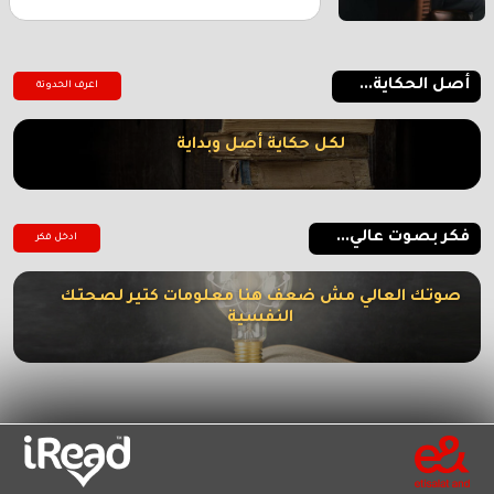
أصل الحكاية...
اعرف الحدوتة
لكل حكاية أصل وبداية
فكر بصوت عالي...
ادخل فكر
صوتك العالي مش ضعف هنا معلومات كتير لصحتك
النفسية