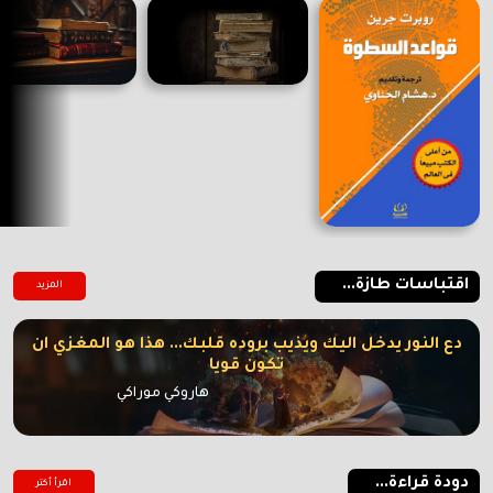
اقتباسات طازة...
المزيد
دع النور يدخل اليك ويذيب بروده قلبك... هذا هو المغزي ان
تكون قويا
هاروكي موراكي
دودة قراءة...
اقرأ أكتر