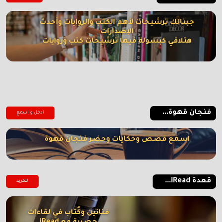
جبنالك ترشيحات لأهم الكتب والروايات وأحدث
الإصدارات
هتلاقي كبسولة فيها ترشيحات كتب وروايات
فنجان قهوة...
ادخل و اسمع
اسمع قصص وحكايات وحضر فنجان قهوة
قعدة iRead...
للمزيد
فنانين وكُتاب في لقاءات