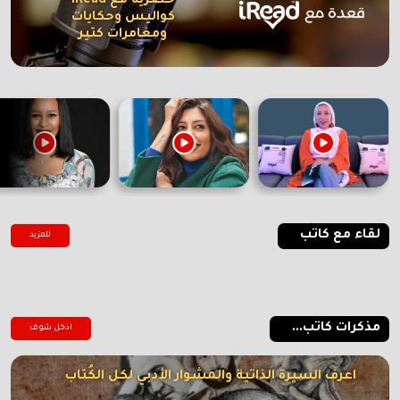
حصرية مع iRead
كواليس وحكايات
ومغامرات كتير
لقاء مع كاتب
للمزيد
مذكرات كاتب...
ادخل شوف
اعرف السيرة الذاتية والمشوار الأدبي لكل الكُتاب