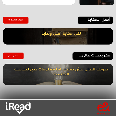
أصل الحكاية...
اعرف الحدوتة
لكل حكاية أصل وبداية
فكر بصوت عالي...
ادخل فكر
صوتك العالي مش ضعف هنا معلومات كتير لصحتك
النفسية