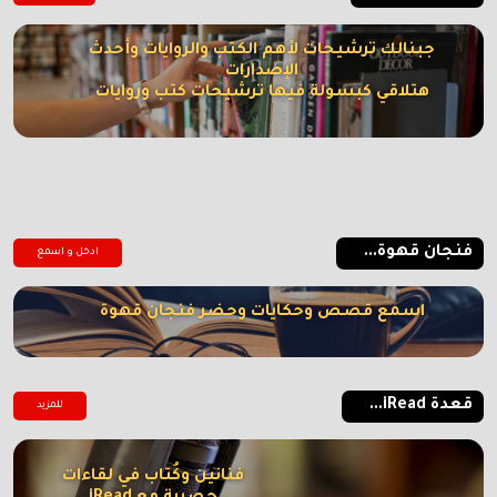
جبنالك ترشيحات لأهم الكتب والروايات وأحدث
الإصدارات
هتلاقي كبسولة فيها ترشيحات كتب وروايات
فنجان قهوة...
ادخل و اسمع
اسمع قصص وحكايات وحضر فنجان قهوة
قعدة iRead...
للمزيد
فنانين وكُتاب في لقاءات