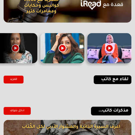
حصرية مع iRead
كواليس وحكايات
ومغامرات كتير
لقاء مع كاتب
للمزيد
مذكرات كاتب...
ادخل شوف
اعرف السيرة الذاتية والمشوار الأدبي لكل الكُتاب