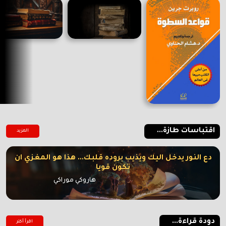
اقتباسات طازة...
المزيد
دع النور يدخل اليك ويذيب بروده قلبك... هذا هو المغزي ان
تكون قويا
هاروكي موراكي
دودة قراءة...
اقرأ أكتر