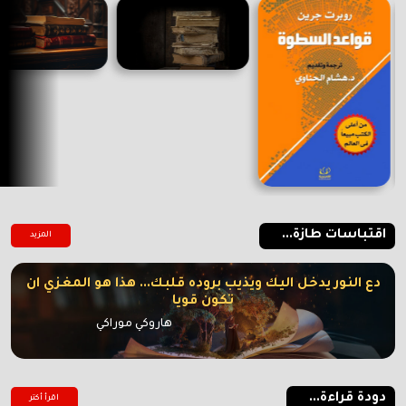
اقتباسات طازة...
المزيد
دع النور يدخل اليك ويذيب بروده قلبك... هذا هو المغزي ان
تكون قويا
هاروكي موراكي
دودة قراءة...
اقرأ أكتر