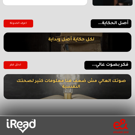
أصل الحكاية...
اعرف الحدوتة
لكل حكاية أصل وبداية
فكر بصوت عالي...
ادخل فكر
صوتك العالي مش ضعف هنا معلومات كتير لصحتك
النفسية