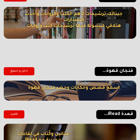
جبنالك ترشيحات لأهم الكتب والروايات وأحدث
الإصدارات
هتلاقي كبسولة فيها ترشيحات كتب وروايات
فنجان قهوة...
ادخل و اسمع
اسمع قصص وحكايات وحضر فنجان قهوة
قعدة iRead...
للمزيد
فنانين وكُتاب في لقاءات