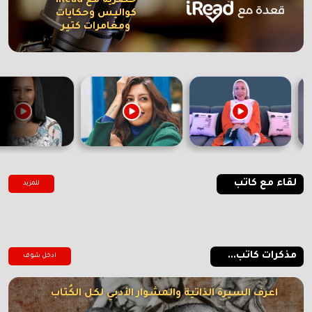
حصرية مع iRead
كواليس وحكايات
ومغامرات كتير
لقاء مع كاتب
للمزيد
مذكرات كاتب...
ادخل شوف
اعرف السيرة الذاتية والمشوار الأدبي لكل الكُتاب