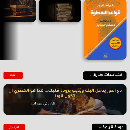
اقتباسات طازة...
المزيد
دع النور يدخل اليك ويذيب بروده قلبك... هذا هو المغزي ان
تكون قويا
هاروكي موراكي
دودة قراءة...
اقرأ أكتر