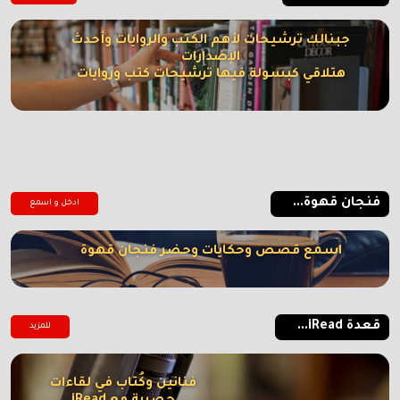
جبنالك ترشيحات لأهم الكتب والروايات وأحدث
الإصدارات
هتلاقي كبسولة فيها ترشيحات كتب وروايات
فنجان قهوة...
ادخل و اسمع
اسمع قصص وحكايات وحضر فنجان قهوة
قعدة iRead...
للمزيد
فنانين وكُتاب في لقاءات