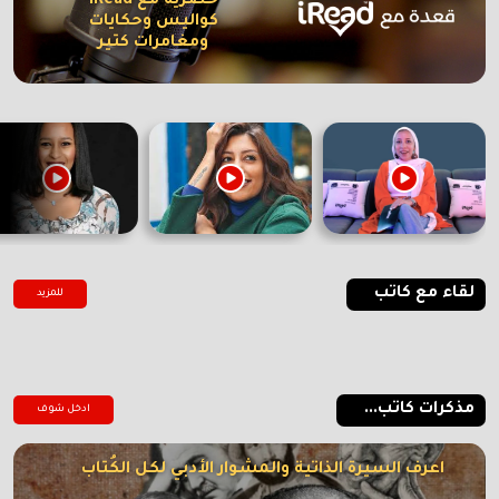
حصرية مع iRead
كواليس وحكايات
ومغامرات كتير
لقاء مع كاتب
للمزيد
مذكرات كاتب...
ادخل شوف
اعرف السيرة الذاتية والمشوار الأدبي لكل الكُتاب