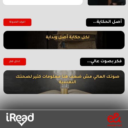
أصل الحكاية...
اعرف الحدوتة
لكل حكاية أصل وبداية
فكر بصوت عالي...
ادخل فكر
صوتك العالي مش ضعف هنا معلومات كتير لصحتك
النفسية