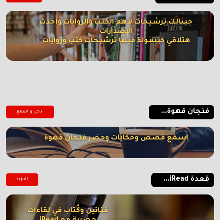
جبنالك ترشيحات لأهم الكتب والروايات وأحدث
الإصدارات
هتلاقي كبسولة فيها ترشيحات كتب وروايات
فنجان قهوة...
ادخل و اسمع
اسمع قصص وحكايات وحضر فنجان قهوة
قعدة iRead...
للمزيد
فنانين وكُتاب في لقاءات