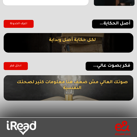
أصل الحكاية...
اعرف الحدوتة
لكل حكاية أصل وبداية
فكر بصوت عالي...
ادخل فكر
صوتك العالي مش ضعف هنا معلومات كتير لصحتك
النفسية