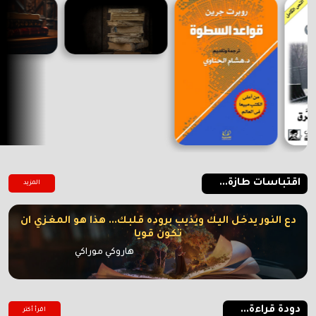
اقتباسات طازة...
المزيد
دع النور يدخل اليك ويذيب بروده قلبك... هذا هو المغزي ان
تكون قويا
هاروكي موراكي
دودة قراءة...
اقرأ أكتر