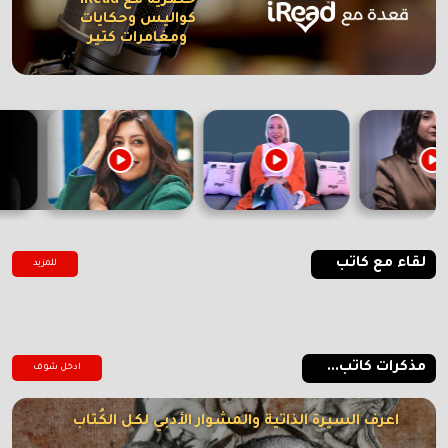
حصرية مع iRead
كواليس وحكايات
ومغامرات كتير
لقاء مع كاتب
للمزيد
مذكرات كاتب...
ادخل شوف
اعرف السيرة الذاتية والمشوار الأدبي لكل الكُتاب