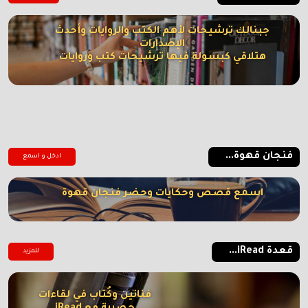
جبنالك ترشيحات لأهم الكتب والروايات وأحدث
الإصدارات
هتلاقي كبسولة فيها ترشيحات كتب وروايات
فنجان قهوة...
ادخل و اسمع
اسمع قصص وحكايات وحضر فنجان قهوة
قعدة iRead...
للمزيد
فنانين وكُتاب في لقاءات