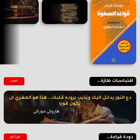
اقتباسات طازة...
المزيد
دع النور يدخل اليك ويذيب بروده قلبك... هذا هو المغزي ان
تكون قويا
هاروكي موراكي
دودة قراءة...
اقرأ أكتر