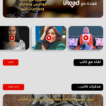
حصرية مع iRead
كواليس وحكايات
ومغامرات كتير
لقاء مع كاتب
للمزيد
مذكرات كاتب...
ادخل شوف
اعرف السيرة الذاتية والمشوار الأدبي لكل الكُتاب