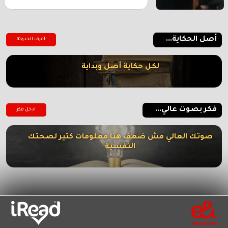
أصل الحكاية...
اعرف الحدوتة
لكل حكاية أصل وبداية
فكر بصوت عالي...
ادخل فكر
صوتك العالي مش ضعف هنا معلومات كتير لصحتك
النفسية