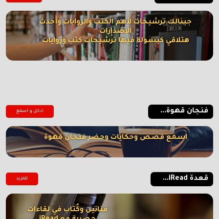
جبنالك ترشيحات لأهم الكتب والروايات وأحدث
الإصدارات
هتلاقي كبسولة فيها ترشيحات كتب وروايات
فنجان قهوة...
ادخل و اسمع
اسمع قصص وحكايات وحضر فنجان قهوة
قعدة iRead...
للمزيد
فنانين وكُتاب في لقاءات