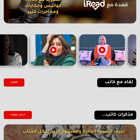
حصرية مع iRead
كواليس وحكايات
ومغامرات كتير
لقاء مع كاتب
للمزيد
مذكرات كاتب...
ادخل شوف
اعرف السيرة الذاتية والمشوار الأدبي لكل الكُتاب