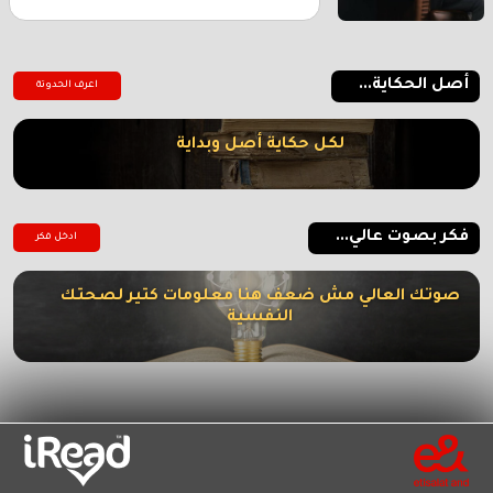
أصل الحكاية...
اعرف الحدوتة
لكل حكاية أصل وبداية
فكر بصوت عالي...
ادخل فكر
صوتك العالي مش ضعف هنا معلومات كتير لصحتك
النفسية