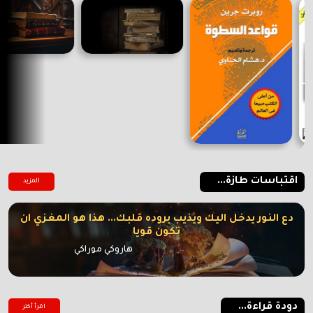
اقتباسات طازة...
المزيد
دع النور يدخل اليك ويذيب بروده قلبك... هذا هو المغزي ان
تكون قويا
هاروكي موراكي
دودة قراءة...
اقرأ أكتر