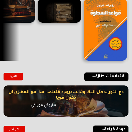
اقتباسات طازة...
المزيد
دع النور يدخل اليك ويذيب بروده قلبك... هذا هو المغزي ان
تكون قويا
هاروكي موراكي
دودة قراءة...
اقرأ أكتر