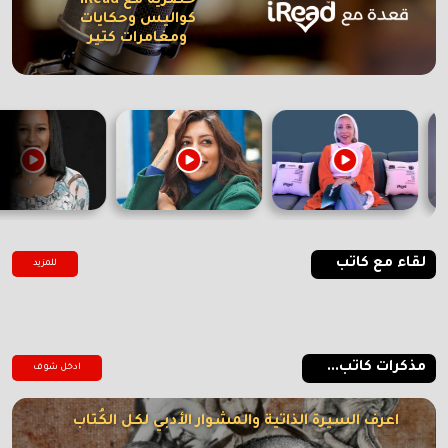
حصرية مع iRead
كواليس وحكايات
ومغامرات كتير
لقاء مع كاتب
للمزيد
مذكرات كاتب...
ادخل شوف
اعرف السيرة الذاتية والمشوار الأدبي لكل الكُتاب