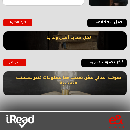
أصل الحكاية...
اعرف الحدوتة
لكل حكاية أصل وبداية
فكر بصوت عالي...
ادخل فكر
صوتك العالي مش ضعف هنا معلومات كتير لصحتك
النفسية