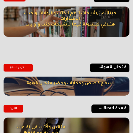
جبنالك ترشيحات لأهم الكتب والروايات وأحدث
الإصدارات
هتلاقي كبسولة فيها ترشيحات كتب وروايات
فنجان قهوة...
ادخل و اسمع
اسمع قصص وحكايات وحضر فنجان قهوة
قعدة iRead...
للمزيد
فنانين وكُتاب في لقاءات