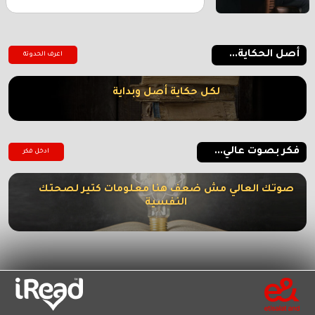
أصل الحكاية...
اعرف الحدوتة
لكل حكاية أصل وبداية
فكر بصوت عالي...
ادخل فكر
صوتك العالي مش ضعف هنا معلومات كتير لصحتك
النفسية