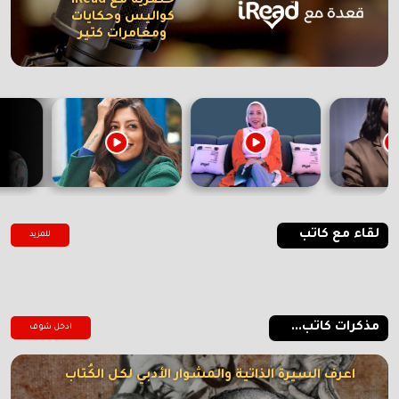
حصرية مع iRead
كواليس وحكايات
ومغامرات كتير
لقاء مع كاتب
للمزيد
مذكرات كاتب...
ادخل شوف
اعرف السيرة الذاتية والمشوار الأدبي لكل الكُتاب