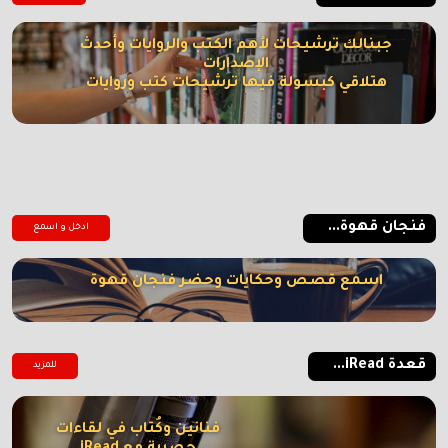
جبنالك ترشيحات لأهم الكتب والروايات وأحدث
الإصدارات
هتلاقي كبسولة فيها ترشيحات كتب وروايات
فنجان قهوة...
ادخل و اسمع
اسمع قصص وحكايات وحضر فنجان قهوة
قعدة iRead...
للمزيد
فنانين وكُتاب في لقاءات