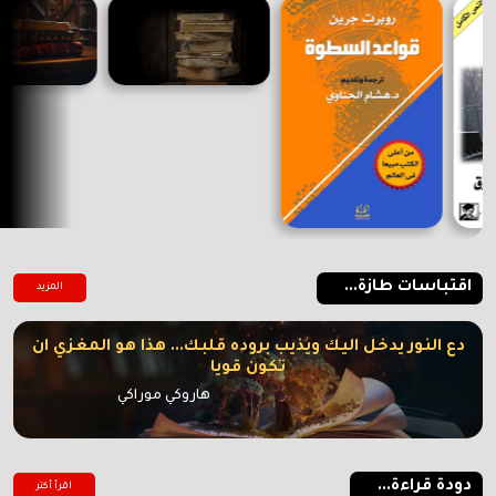
اقتباسات طازة...
المزيد
دع النور يدخل اليك ويذيب بروده قلبك... هذا هو المغزي ان
تكون قويا
هاروكي موراكي
دودة قراءة...
اقرأ أكتر