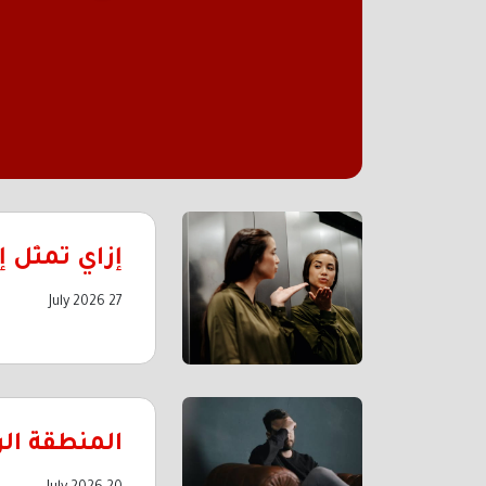
إزاي تمثل 
27 July 2026
المنطقة الر