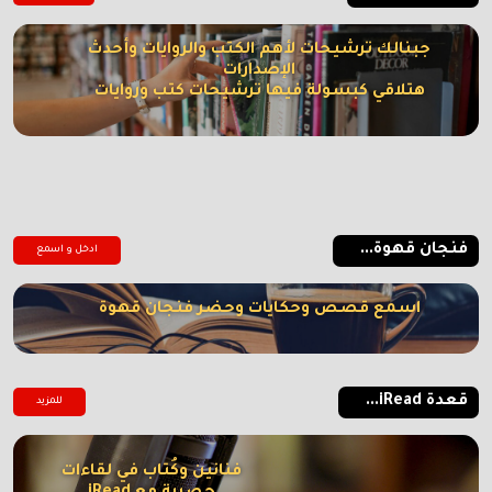
جبنالك ترشيحات لأهم الكتب والروايات وأحدث
الإصدارات
هتلاقي كبسولة فيها ترشيحات كتب وروايات
فنجان قهوة...
ادخل و اسمع
اسمع قصص وحكايات وحضر فنجان قهوة
قعدة iRead...
للمزيد
فنانين وكُتاب في لقاءات