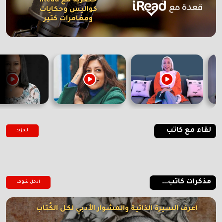
حصرية مع iRead
كواليس وحكايات
ومغامرات كتير
لقاء مع كاتب
للمزيد
مذكرات كاتب...
ادخل شوف
اعرف السيرة الذاتية والمشوار الأدبي لكل الكُتاب