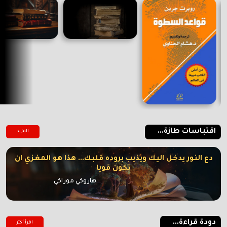
اقتباسات طازة...
المزيد
دع النور يدخل اليك ويذيب بروده قلبك... هذا هو المغزي ان
تكون قويا
هاروكي موراكي
دودة قراءة...
اقرأ أكتر