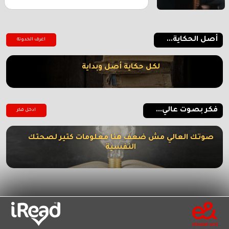
أصل الحكاية...
اعرف الحدوتة
لكل حكاية أصل وبداية
فكر بصوت عالي...
ادخل فكر
صوتك العالي مش ضعف هنا معلومات كتير لصحتك
النفسية