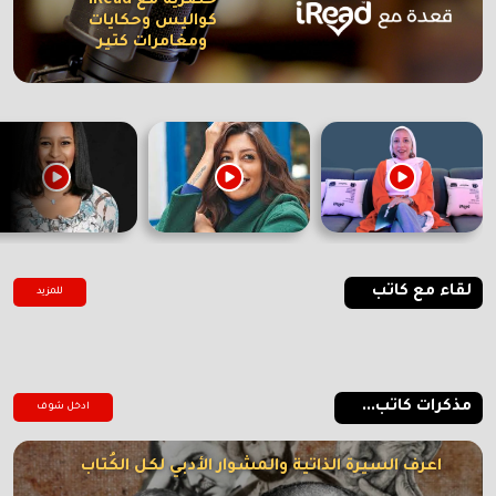
حصرية مع iRead
كواليس وحكايات
ومغامرات كتير
لقاء مع كاتب
للمزيد
مذكرات كاتب...
ادخل شوف
اعرف السيرة الذاتية والمشوار الأدبي لكل الكُتاب