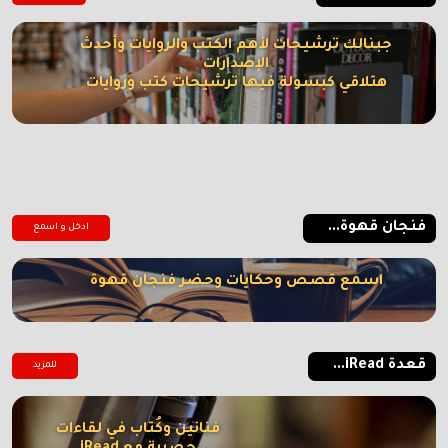
جبنالك ترشيحات لأهم الكتب والروايات وأحدث
الإصدارات
هتلاقي كبسولة فيها ترشيحات كتب وروايات
فنجان قهوة...
ادخل و اسمع
اسمع قصص وحكايات وحضر فنجان قهوة
قعدة iRead...
للمزيد
فنانين وكُتاب في لقاءات