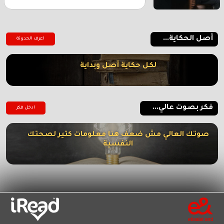
أصل الحكاية...
اعرف الحدوتة
لكل حكاية أصل وبداية
فكر بصوت عالي...
ادخل فكر
صوتك العالي مش ضعف هنا معلومات كتير لصحتك
النفسية