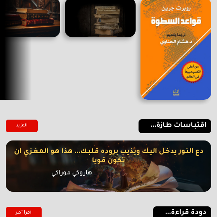
اقتباسات طازة...
المزيد
دع النور يدخل اليك ويذيب بروده قلبك... هذا هو المغزي ان
تكون قويا
هاروكي موراكي
دودة قراءة...
اقرأ أكتر