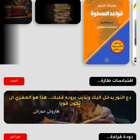
اقتباسات طازة...
المزيد
دع النور يدخل اليك ويذيب بروده قلبك... هذا هو المغزي ان
تكون قويا
هاروكي موراكي
دودة قراءة...
اقرأ أكتر