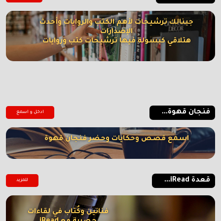
جبنالك ترشيحات لأهم الكتب والروايات وأحدث
الإصدارات
هتلاقي كبسولة فيها ترشيحات كتب وروايات
فنجان قهوة...
ادخل و اسمع
اسمع قصص وحكايات وحضر فنجان قهوة
قعدة iRead...
للمزيد
فنانين وكُتاب في لقاءات