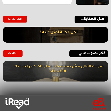
أصل الحكاية...
اعرف الحدوتة
لكل حكاية أصل وبداية
فكر بصوت عالي...
ادخل فكر
صوتك العالي مش ضعف هنا معلومات كتير لصحتك
النفسية