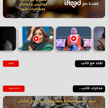
حصرية مع iRead
كواليس وحكايات
ومغامرات كتير
لقاء مع كاتب
للمزيد
مذكرات كاتب...
ادخل شوف
اعرف السيرة الذاتية والمشوار الأدبي لكل الكُتاب