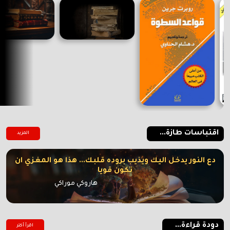
اقتباسات طازة...
المزيد
دع النور يدخل اليك ويذيب بروده قلبك... هذا هو المغزي ان
تكون قويا
هاروكي موراكي
دودة قراءة...
اقرأ أكتر