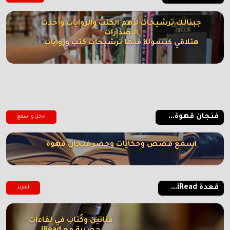
جبنالك ترشيحات لأهم الكتب والروايات وأحدث
الإصدارات
هتلاقي كبسولة فيها ترشيحات كتب وروايات
فنجان قهوة...
ادخل و اسمع
اسمع قصص وحكايات وحضر فنجان قهوة
قعدة iRead...
للمزيد
فنانين وكُتاب في لقاءات