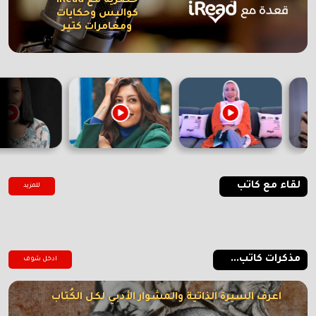
حصرية مع iRead
كواليس وحكايات
ومغامرات كتير
لقاء مع كاتب
للمزيد
مذكرات كاتب...
ادخل شوف
اعرف السيرة الذاتية والمشوار الأدبي لكل الكُتاب