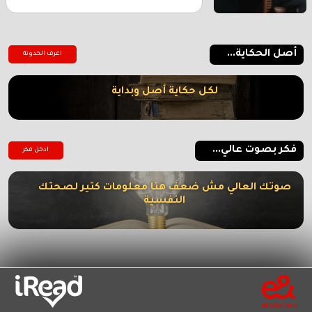
أصل الحكاية...
اعرف الحدوتة
لكل حكاية أصل وبداية
فكر بصوت عالي...
ادخل فكر
صوتك العالي مش ضعف هنا معلومات كتير لصحتك
النفسية