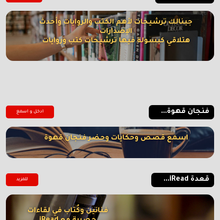
جبنالك ترشيحات لأهم الكتب والروايات وأحدث
الإصدارات
هتلاقي كبسولة فيها ترشيحات كتب وروايات
فنجان قهوة...
ادخل و اسمع
اسمع قصص وحكايات وحضر فنجان قهوة
قعدة iRead...
للمزيد
فنانين وكُتاب في لقاءات