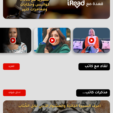
حصرية مع iRead
كواليس وحكايات
ومغامرات كتير
لقاء مع كاتب
للمزيد
مذكرات كاتب...
ادخل شوف
اعرف السيرة الذاتية والمشوار الأدبي لكل الكُتاب