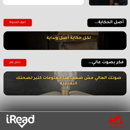
أصل الحكاية...
اعرف الحدوتة
لكل حكاية أصل وبداية
فكر بصوت عالي...
ادخل فكر
صوتك العالي مش ضعف هنا معلومات كتير لصحتك
النفسية