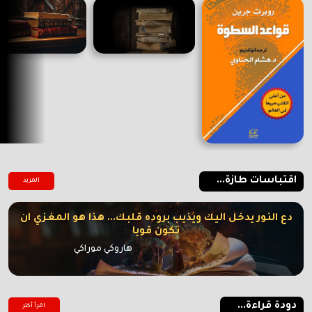
اقتباسات طازة...
المزيد
دع النور يدخل اليك ويذيب بروده قلبك... هذا هو المغزي ان
تكون قويا
هاروكي موراكي
دودة قراءة...
اقرأ أكتر