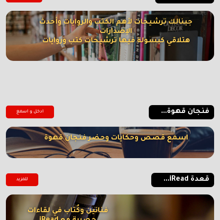
جبنالك ترشيحات لأهم الكتب والروايات وأحدث
الإصدارات
هتلاقي كبسولة فيها ترشيحات كتب وروايات
فنجان قهوة...
ادخل و اسمع
اسمع قصص وحكايات وحضر فنجان قهوة
قعدة iRead...
للمزيد
فنانين وكُتاب في لقاءات