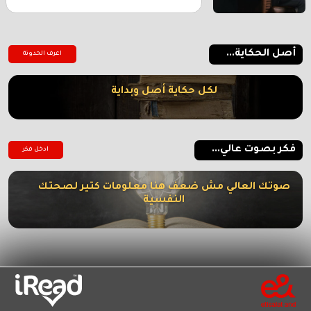
أصل الحكاية...
اعرف الحدوتة
لكل حكاية أصل وبداية
فكر بصوت عالي...
ادخل فكر
صوتك العالي مش ضعف هنا معلومات كتير لصحتك
النفسية