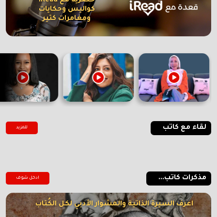
حصرية مع iRead
كواليس وحكايات
ومغامرات كتير
لقاء مع كاتب
للمزيد
مذكرات كاتب...
ادخل شوف
اعرف السيرة الذاتية والمشوار الأدبي لكل الكُتاب