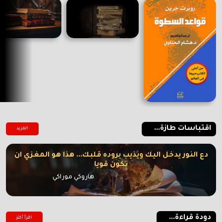
اقتباسات طازة...
المزيد
دع النور يدخل اليك ويذيب بروده قلبك... هذا هو المغزي ان
تكون قويا
هاروكي موراكي
دودة قراءة...
اقرأ أكتر