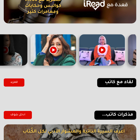
حصرية مع iRead
كواليس وحكايات
ومغامرات كتير
لقاء مع كاتب
للمزيد
مذكرات كاتب...
ادخل شوف
اعرف السيرة الذاتية والمشوار الأدبي لكل الكُتاب