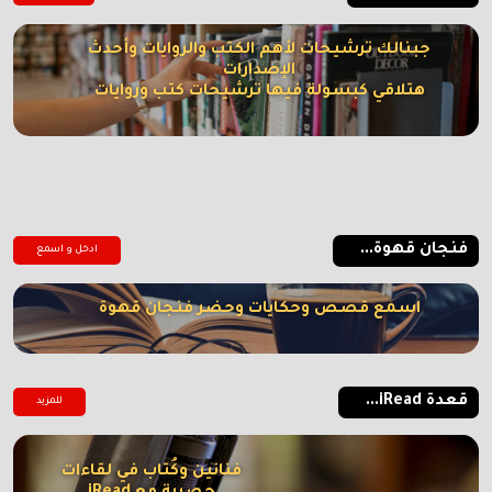
جبنالك ترشيحات لأهم الكتب والروايات وأحدث
الإصدارات
هتلاقي كبسولة فيها ترشيحات كتب وروايات
فنجان قهوة...
ادخل و اسمع
اسمع قصص وحكايات وحضر فنجان قهوة
قعدة iRead...
للمزيد
فنانين وكُتاب في لقاءات