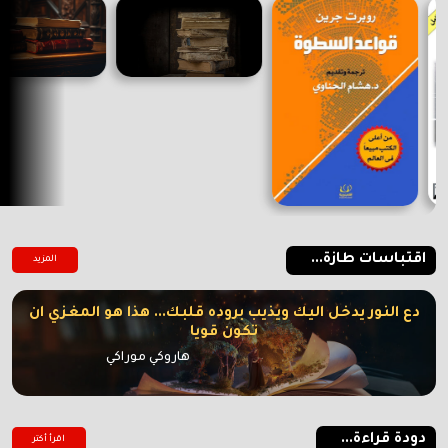
اقتباسات طازة...
المزيد
دع النور يدخل اليك ويذيب بروده قلبك... هذا هو المغزي ان
تكون قويا
هاروكي موراكي
دودة قراءة...
اقرأ أكتر