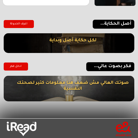
أصل الحكاية...
اعرف الحدوتة
لكل حكاية أصل وبداية
فكر بصوت عالي...
ادخل فكر
صوتك العالي مش ضعف هنا معلومات كتير لصحتك
النفسية