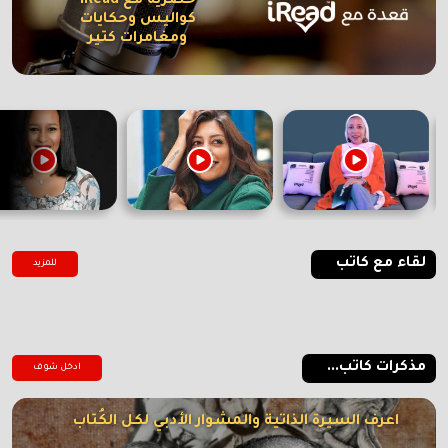
حصرية مع iRead
كواليس وحكايات
ومغامرات كتير
لقاء مع كاتب
للمزيد
مذكرات كاتب...
ادخل شوف
اعرف السيرة الذاتية والمشوار الأدبي لكل الكُتاب