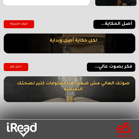
أصل الحكاية...
اعرف الحدوتة
لكل حكاية أصل وبداية
فكر بصوت عالي...
ادخل فكر
صوتك العالي مش ضعف هنا معلومات كتير لصحتك
النفسية