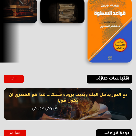
اقتباسات طازة...
المزيد
دع النور يدخل اليك ويذيب بروده قلبك... هذا هو المغزي ان
تكون قويا
هاروكي موراكي
دودة قراءة...
اقرأ أكتر