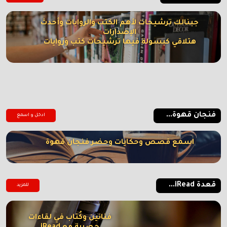
جبنالك ترشيحات لأهم الكتب والروايات وأحدث
الإصدارات
هتلاقي كبسولة فيها ترشيحات كتب وروايات
فنجان قهوة...
ادخل و اسمع
اسمع قصص وحكايات وحضر فنجان قهوة
قعدة iRead...
للمزيد
فنانين وكُتاب في لقاءات