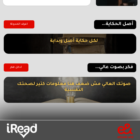
أصل الحكاية...
اعرف الحدوتة
لكل حكاية أصل وبداية
فكر بصوت عالي...
ادخل فكر
صوتك العالي مش ضعف هنا معلومات كتير لصحتك
النفسية