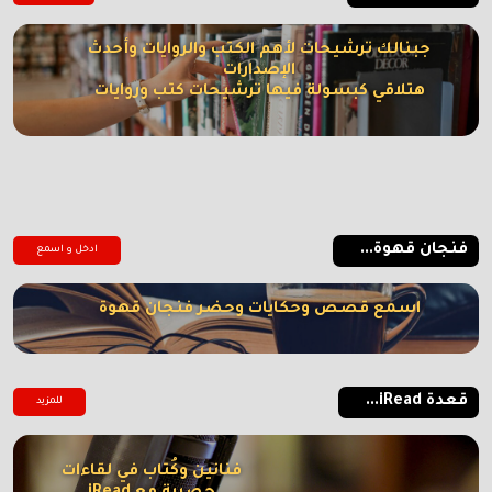
جبنالك ترشيحات لأهم الكتب والروايات وأحدث
الإصدارات
هتلاقي كبسولة فيها ترشيحات كتب وروايات
فنجان قهوة...
ادخل و اسمع
اسمع قصص وحكايات وحضر فنجان قهوة
قعدة iRead...
للمزيد
فنانين وكُتاب في لقاءات