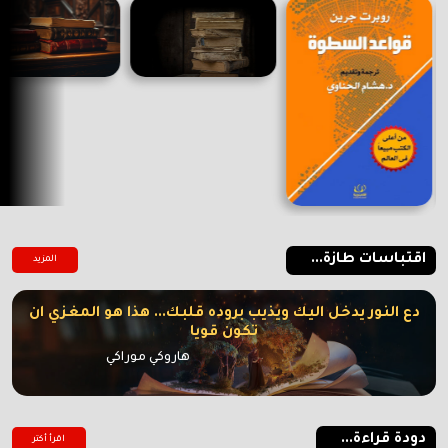
اقتباسات طازة...
المزيد
دع النور يدخل اليك ويذيب بروده قلبك... هذا هو المغزي ان
تكون قويا
هاروكي موراكي
دودة قراءة...
اقرأ أكتر