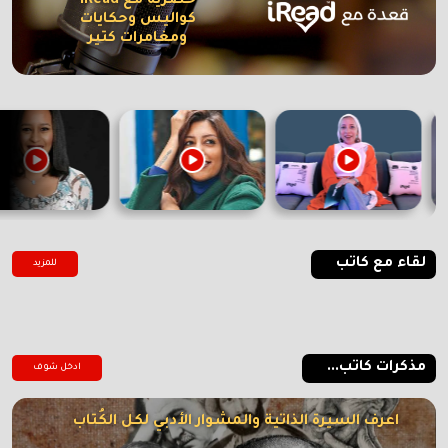
حصرية مع iRead
كواليس وحكايات
ومغامرات كتير
لقاء مع كاتب
للمزيد
مذكرات كاتب...
ادخل شوف
اعرف السيرة الذاتية والمشوار الأدبي لكل الكُتاب