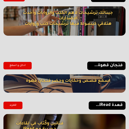
جبنالك ترشيحات لأهم الكتب والروايات وأحدث
الإصدارات
هتلاقي كبسولة فيها ترشيحات كتب وروايات
فنجان قهوة...
ادخل و اسمع
اسمع قصص وحكايات وحضر فنجان قهوة
قعدة iRead...
للمزيد
فنانين وكُتاب في لقاءات