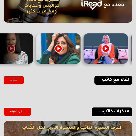
حصرية مع iRead
كواليس وحكايات
ومغامرات كتير
لقاء مع كاتب
للمزيد
مذكرات كاتب...
ادخل شوف
اعرف السيرة الذاتية والمشوار الأدبي لكل الكُتاب