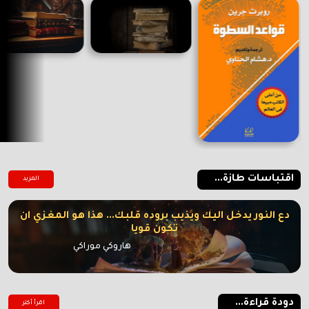
اقتباسات طازة...
المزيد
دع النور يدخل اليك ويذيب بروده قلبك... هذا هو المغزي ان
تكون قويا
هاروكي موراكي
دودة قراءة...
اقرأ أكتر