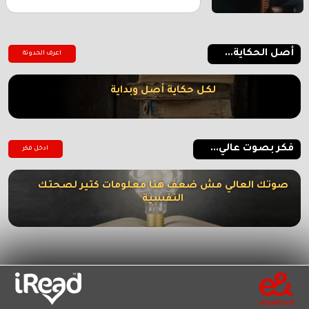
أصل الحكاية...
اعرف الحدوتة
لكل حكاية أصل وبداية
فكر بصوت عالي...
ادخل فكر
صوتك العالي مش ضعف هنا معلومات كتير لصحتك
النفسية