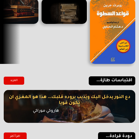
اقتباسات طازة...
المزيد
دع النور يدخل اليك ويذيب بروده قلبك... هذا هو المغزي ان
تكون قويا
هاروكي موراكي
دودة قراءة...
اقرأ أكتر