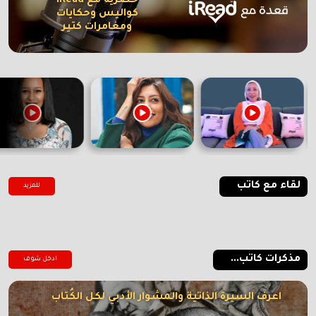
حصرية مع iRead
كواليس وحكايات
ومغامرات كتير
لقاء مع كاتب
للمزيد
مذكرات كاتب...
ادخل شوف
اعرف السيرة الذاتية والمشوار الأدبي لكل الكُتاب