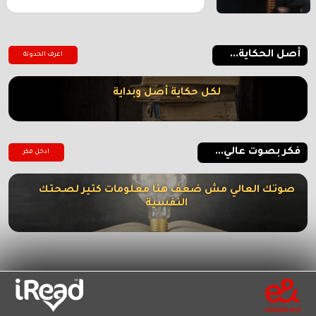
أصل الحكاية...
اعرف الحدوتة
لكل حكاية أصل وبداية
فكر بصوت عالي...
ادخل فكر
صوتك العالي مش ضعف هنا معلومات كتير لصحتك
النفسية