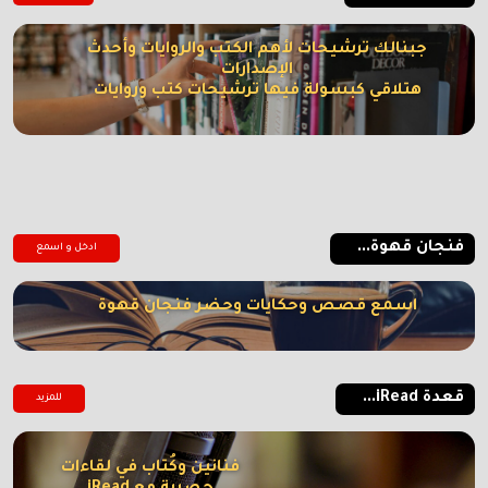
جبنالك ترشيحات لأهم الكتب والروايات وأحدث
الإصدارات
هتلاقي كبسولة فيها ترشيحات كتب وروايات
فنجان قهوة...
ادخل و اسمع
اسمع قصص وحكايات وحضر فنجان قهوة
قعدة iRead...
للمزيد
فنانين وكُتاب في لقاءات