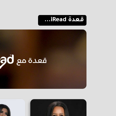
قعدة iRead...