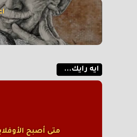
اع
ايه رايك...
متى أصبح الأوفلاي