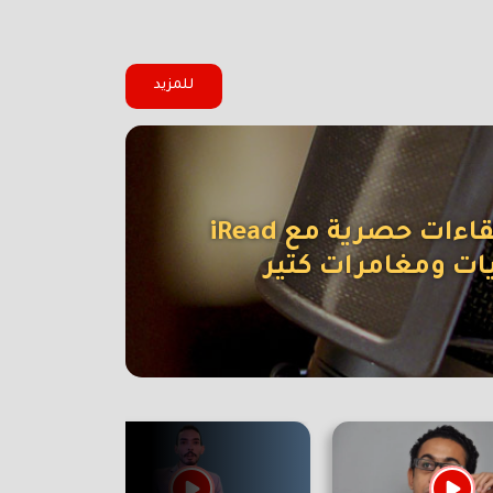
للمزيد
ءات حصرية مع iRead
ات ومغامرات كتير