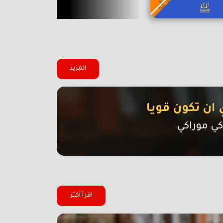
المزيد
 ان تكون قويا
كي موراكي
اقرأ أكتر