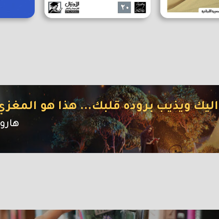
اليك ويذيب بروده قلبك... هذا هو المغزي
هارو