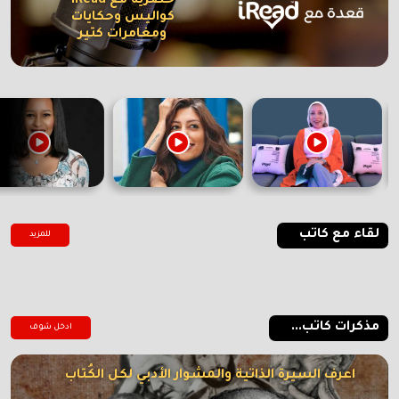
حصرية مع iRead
كواليس وحكايات
ومغامرات كتير
لقاء مع كاتب
للمزيد
مذكرات كاتب...
ادخل شوف
اعرف السيرة الذاتية والمشوار الأدبي لكل الكُتاب