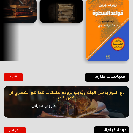
اقتباسات طازة...
المزيد
دع النور يدخل اليك ويذيب بروده قلبك... هذا هو المغزي ان
تكون قويا
هاروكي موراكي
دودة قراءة...
اقرأ أكتر