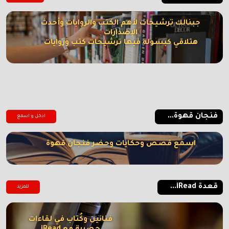
جبنالك ترشيحات لأهم الكتب والروايات وأحدث
الإصدارات
هتلاقي كبسولة فيها ترشيحات كتب وروايات
فنجان قهوة...
ادخل و اسمع
اسمع قصص وحكايات وحضر فنجان قهوة
قعدة iRead...
للمزيد
فنانين وكُتاب في لقاءات