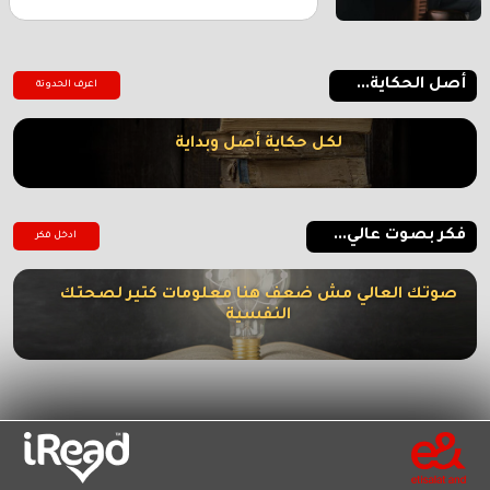
أصل الحكاية...
اعرف الحدوتة
لكل حكاية أصل وبداية
فكر بصوت عالي...
ادخل فكر
صوتك العالي مش ضعف هنا معلومات كتير لصحتك
النفسية