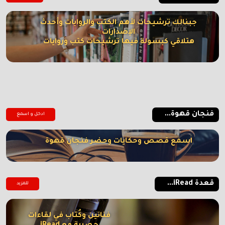
جبنالك ترشيحات لأهم الكتب والروايات وأحدث
الإصدارات
هتلاقي كبسولة فيها ترشيحات كتب وروايات
فنجان قهوة...
ادخل و اسمع
اسمع قصص وحكايات وحضر فنجان قهوة
قعدة iRead...
للمزيد
فنانين وكُتاب في لقاءات