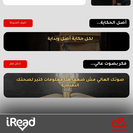
أصل الحكاية...
اعرف الحدوتة
لكل حكاية أصل وبداية
فكر بصوت عالي...
ادخل فكر
صوتك العالي مش ضعف هنا معلومات كتير لصحتك
النفسية