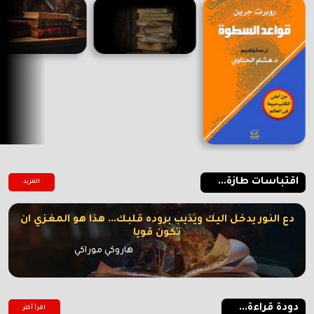
اقتباسات طازة...
المزيد
دع النور يدخل اليك ويذيب بروده قلبك... هذا هو المغزي ان
تكون قويا
هاروكي موراكي
دودة قراءة...
اقرأ أكتر