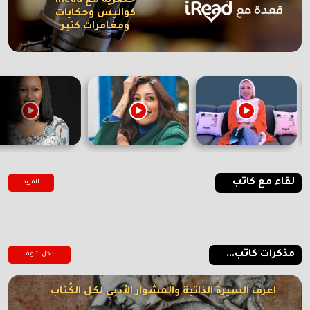
حصرية مع iRead
كواليس وحكايات
ومغامرات كتير
لقاء مع كاتب
للمزيد
مذكرات كاتب...
ادخل شوف
اعرف السيرة الذاتية والمشوار الأدبي لكل الكُتاب