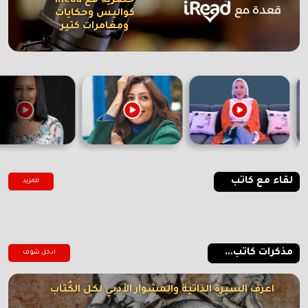
حصرية مع iRead
كواليس وحكايات
ومغامرات كتير
لقاء مع كاتب
للمزيد
مذكرات كاتب...
ادخل شوف
اعرف السيرة الذاتية والمشوار الأدبي لكل الكُتاب