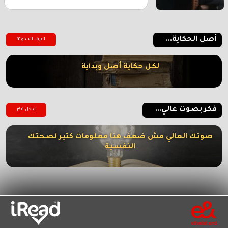
أصل الحكاية...
اعرف الحدوتة
لكل حكاية أصل وبداية
فكر بصوت عالي...
ادخل فكر
صوتك العالي مش ضعف هنا معلومات كتير لصحتك
النفسية