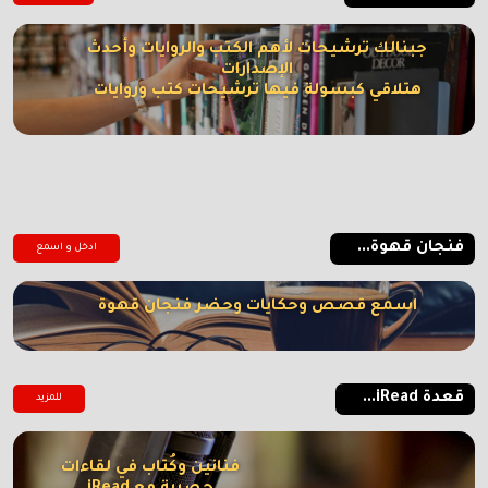
جبنالك ترشيحات لأهم الكتب والروايات وأحدث
الإصدارات
هتلاقي كبسولة فيها ترشيحات كتب وروايات
فنجان قهوة...
ادخل و اسمع
اسمع قصص وحكايات وحضر فنجان قهوة
قعدة iRead...
للمزيد
فنانين وكُتاب في لقاءات