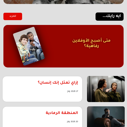
ايه رايك...
للمزيد
متى أصبح الأوفلاين
رفاهية؟
إزاي تمثل إنك إنسان؟
27 July 2026
المنطقة الرمادية
20 July 2026