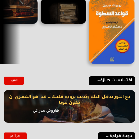
اقتباسات طازة...
المزيد
دع النور يدخل اليك ويذيب بروده قلبك... هذا هو المغزي ان
تكون قويا
هاروكي موراكي
دودة قراءة...
اقرأ أكتر