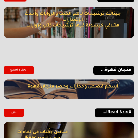
جبنالك ترشيحات لأهم الكتب والروايات وأحدث
الإصدارات
هتلاقي كبسولة فيها ترشيحات كتب وروايات
فنجان قهوة...
ادخل و اسمع
اسمع قصص وحكايات وحضر فنجان قهوة
قعدة iRead...
للمزيد
فنانين وكُتاب في لقاءات