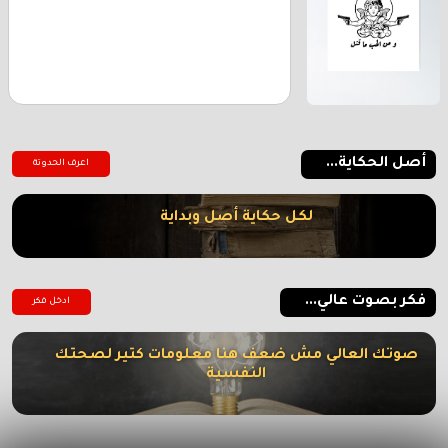
أصل الحكاية...
اعرف الحدوتة
لكل حكاية أصل وبداية
فكر بصوت عالي...
ادخل فكر
صوتك العالي مش ضعف هنا معلومات كتير لصحتك
النفسية