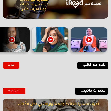
حصرية مع iRead
كواليس وحكايات
ومغامرات كتير
لقاء مع كاتب
للمزيد
مذكرات كاتب...
ادخل شوف
اعرف السيرة الذاتية والمشوار الأدبي لكل الكُتاب