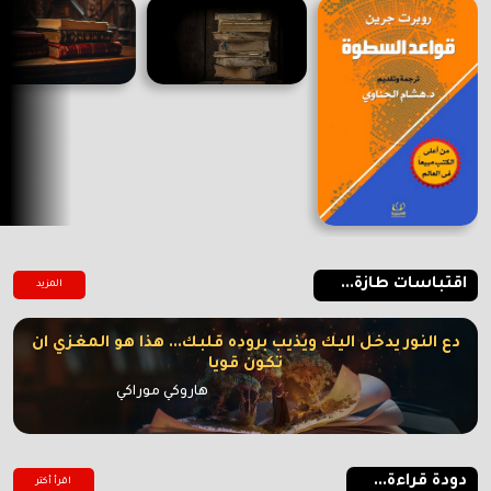
اقتباسات طازة...
المزيد
دع النور يدخل اليك ويذيب بروده قلبك... هذا هو المغزي ان
تكون قويا
هاروكي موراكي
دودة قراءة...
اقرأ أكتر