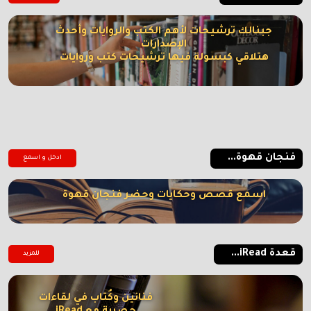
جبنالك ترشيحات لأهم الكتب والروايات وأحدث
الإصدارات
هتلاقي كبسولة فيها ترشيحات كتب وروايات
فنجان قهوة...
ادخل و اسمع
اسمع قصص وحكايات وحضر فنجان قهوة
قعدة iRead...
للمزيد
فنانين وكُتاب في لقاءات