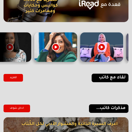
حصرية مع iRead
كواليس وحكايات
ومغامرات كتير
لقاء مع كاتب
للمزيد
مذكرات كاتب...
ادخل شوف
اعرف السيرة الذاتية والمشوار الأدبي لكل الكُتاب