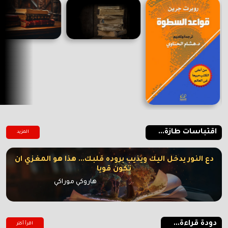
اقتباسات طازة...
المزيد
دع النور يدخل اليك ويذيب بروده قلبك... هذا هو المغزي ان
تكون قويا
هاروكي موراكي
دودة قراءة...
اقرأ أكتر