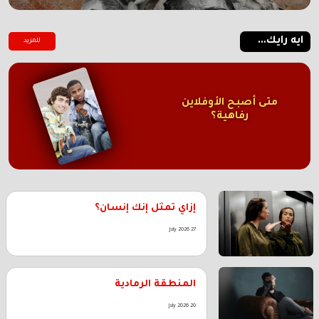
ايه رايك...
للمزيد
متى أصبح الأوفلاين
رفاهية؟
إزاي تمثل إنك إنسان؟
27 July 2026
المنطقة الرمادية
20 July 2026