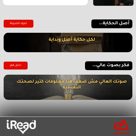
أصل الحكاية...
اعرف الحدوتة
لكل حكاية أصل وبداية
فكر بصوت عالي...
ادخل فكر
صوتك العالي مش ضعف هنا معلومات كتير لصحتك
النفسية