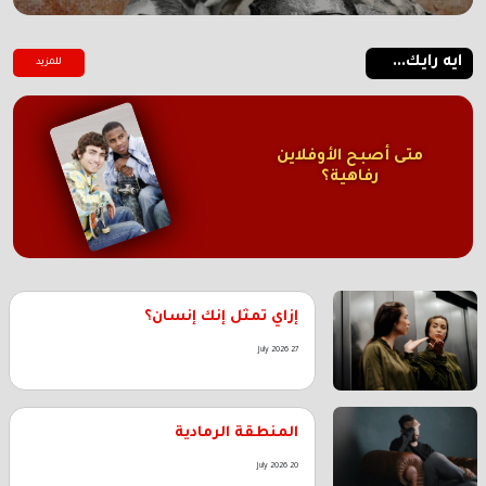
ايه رايك...
للمزيد
متى أصبح الأوفلاين
رفاهية؟
إزاي تمثل إنك إنسان؟
27 July 2026
المنطقة الرمادية
20 July 2026