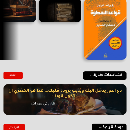
اقتباسات طازة...
المزيد
دع النور يدخل اليك ويذيب بروده قلبك... هذا هو المغزي ان
تكون قويا
هاروكي موراكي
دودة قراءة...
اقرأ أكتر