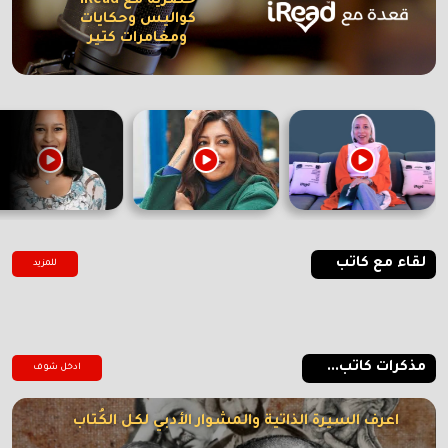
حصرية مع iRead
كواليس وحكايات
ومغامرات كتير
لقاء مع كاتب
للمزيد
مذكرات كاتب...
ادخل شوف
اعرف السيرة الذاتية والمشوار الأدبي لكل الكُتاب