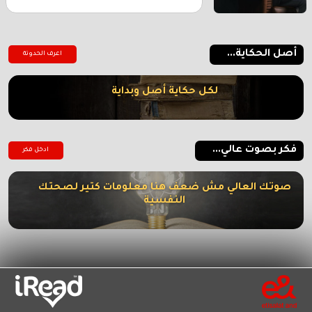
أصل الحكاية...
اعرف الحدوتة
لكل حكاية أصل وبداية
فكر بصوت عالي...
ادخل فكر
صوتك العالي مش ضعف هنا معلومات كتير لصحتك
النفسية