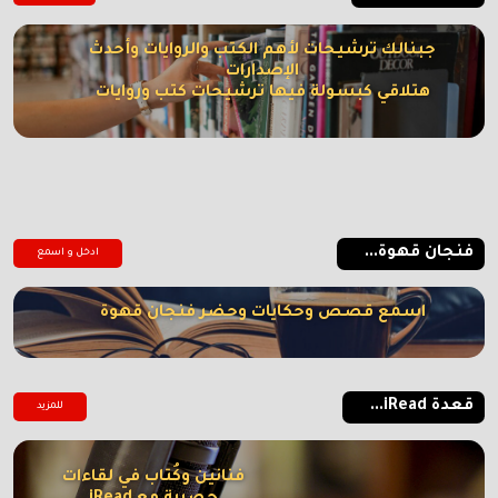
جبنالك ترشيحات لأهم الكتب والروايات وأحدث
الإصدارات
هتلاقي كبسولة فيها ترشيحات كتب وروايات
فنجان قهوة...
ادخل و اسمع
اسمع قصص وحكايات وحضر فنجان قهوة
قعدة iRead...
للمزيد
فنانين وكُتاب في لقاءات