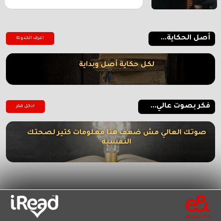
أصل الحكاية...
اعرف الحدوتة
لكل حكاية أصل وبداية
فكر بصوت عالي...
ادخل فكر
صوتك العالي مش ضعف هنا معلومات كتير لصحتك
النفسية