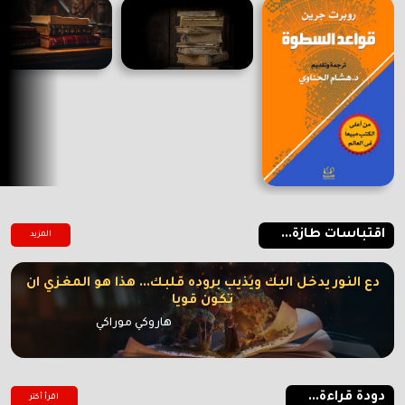
اقتباسات طازة...
المزيد
دع النور يدخل اليك ويذيب بروده قلبك... هذا هو المغزي ان
تكون قويا
هاروكي موراكي
دودة قراءة...
اقرأ أكتر