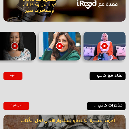
حصرية مع iRead
كواليس وحكايات
ومغامرات كتير
لقاء مع كاتب
للمزيد
مذكرات كاتب...
ادخل شوف
اعرف السيرة الذاتية والمشوار الأدبي لكل الكُتاب