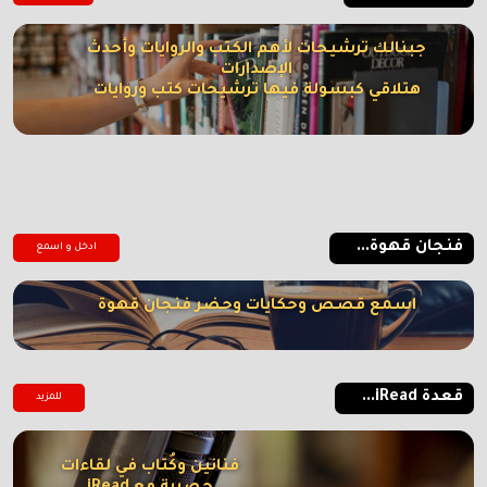
جبنالك ترشيحات لأهم الكتب والروايات وأحدث
الإصدارات
هتلاقي كبسولة فيها ترشيحات كتب وروايات
فنجان قهوة...
ادخل و اسمع
اسمع قصص وحكايات وحضر فنجان قهوة
قعدة iRead...
للمزيد
فنانين وكُتاب في لقاءات