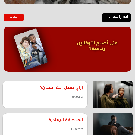
ايه رايك...
للمزيد
متى أصبح الأوفلاين
رفاهية؟
إزاي تمثل إنك إنسان؟
27 July 2026
المنطقة الرمادية
20 July 2026