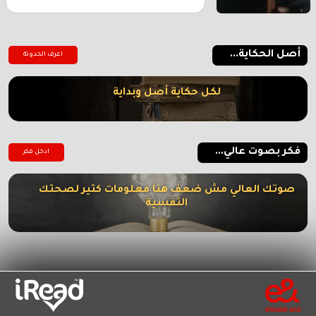
أصل الحكاية...
اعرف الحدوتة
لكل حكاية أصل وبداية
فكر بصوت عالي...
ادخل فكر
صوتك العالي مش ضعف هنا معلومات كتير لصحتك
النفسية