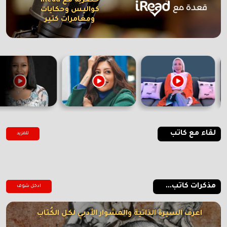
حصرية مع iRead
كواليس وحكايات
ومغامرات كتير
لقاء مع كاتب
للمزيد
مذكرات كاتب...
ادخل شوف
اعرف السيرة الذاتية والمشوار الأدبي لكل الكُتاب