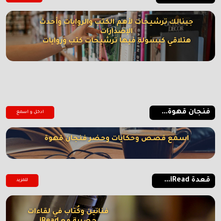
جبنالك ترشيحات لأهم الكتب والروايات وأحدث
الإصدارات
هتلاقي كبسولة فيها ترشيحات كتب وروايات
فنجان قهوة...
ادخل و اسمع
اسمع قصص وحكايات وحضر فنجان قهوة
قعدة iRead...
للمزيد
فنانين وكُتاب في لقاءات