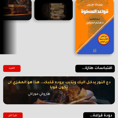
اقتباسات طازة...
المزيد
دع النور يدخل اليك ويذيب بروده قلبك... هذا هو المغزي ان
تكون قويا
هاروكي موراكي
دودة قراءة...
اقرأ أكتر