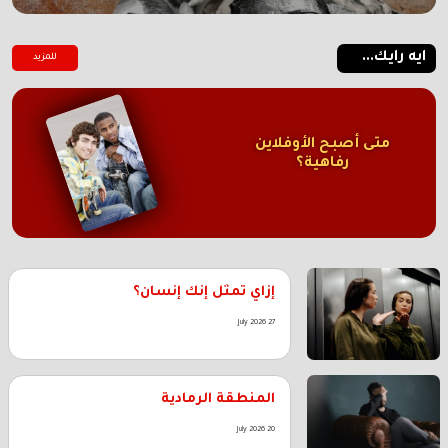
ايه رايك...
للمزيد
متى أصبح الأوفلاين
رفاهية؟
إزاي تمثل إنك إنسان؟
27 July 2026
المنطقة الرمادية
20 July 2026