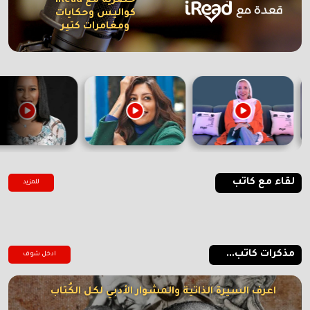
حصرية مع iRead
كواليس وحكايات
ومغامرات كتير
لقاء مع كاتب
للمزيد
مذكرات كاتب...
ادخل شوف
اعرف السيرة الذاتية والمشوار الأدبي لكل الكُتاب