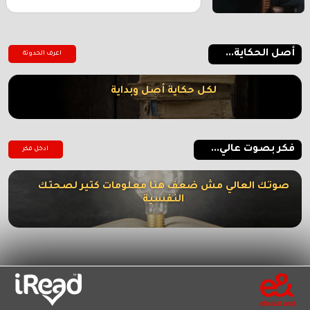
أصل الحكاية...
اعرف الحدوتة
لكل حكاية أصل وبداية
فكر بصوت عالي...
ادخل فكر
صوتك العالي مش ضعف هنا معلومات كتير لصحتك
النفسية