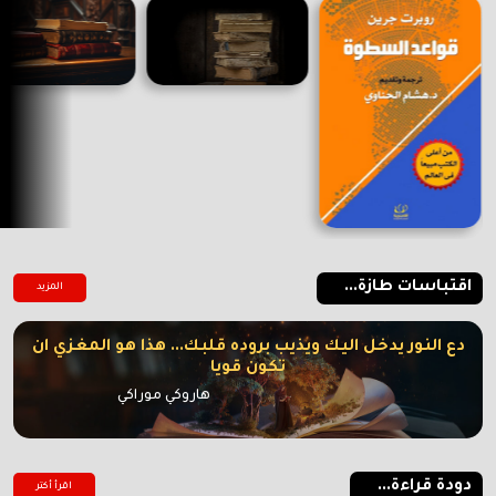
اقتباسات طازة...
المزيد
دع النور يدخل اليك ويذيب بروده قلبك... هذا هو المغزي ان
تكون قويا
هاروكي موراكي
دودة قراءة...
اقرأ أكتر