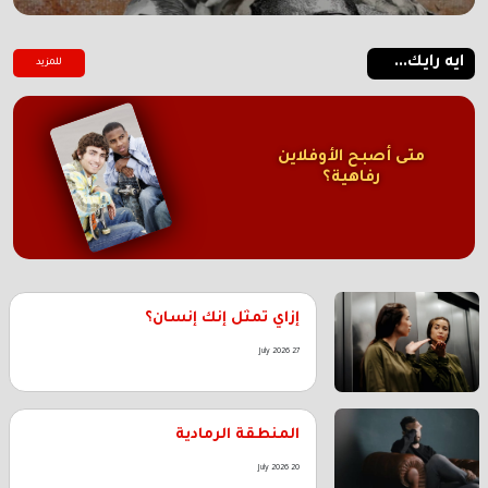
ايه رايك...
للمزيد
متى أصبح الأوفلاين
رفاهية؟
إزاي تمثل إنك إنسان؟
27 July 2026
المنطقة الرمادية
20 July 2026