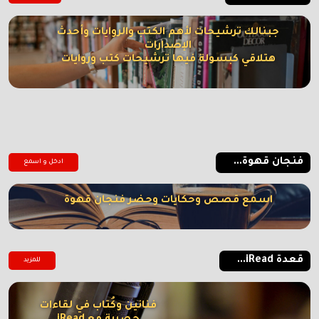
جبنالك ترشيحات لأهم الكتب والروايات وأحدث
الإصدارات
هتلاقي كبسولة فيها ترشيحات كتب وروايات
فنجان قهوة...
ادخل و اسمع
اسمع قصص وحكايات وحضر فنجان قهوة
قعدة iRead...
للمزيد
فنانين وكُتاب في لقاءات