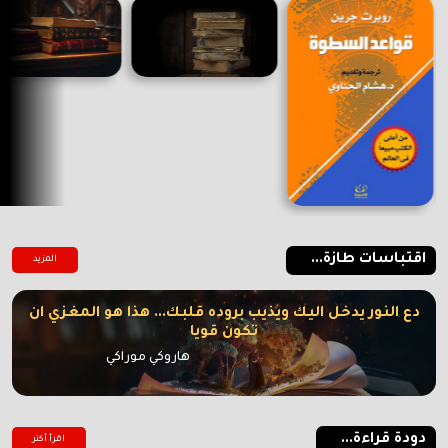
اقتباسات طازة...
المزيد
دع النور يدخل اليك ويذيب بروده قلبك... هذا هو المغزي ان
تكون قويا
هاروكي موراكي
دودة قراءة...
اقرأ أكتر