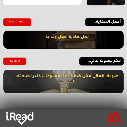
أصل الحكاية...
اعرف الحدوتة
لكل حكاية أصل وبداية
فكر بصوت عالي...
ادخل فكر
صوتك العالي مش ضعف هنا معلومات كتير لصحتك
النفسية