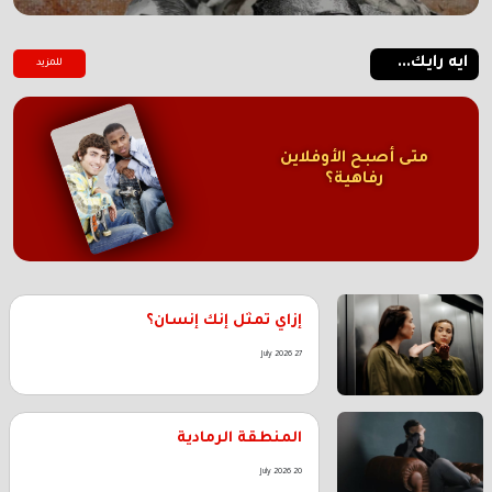
ايه رايك...
للمزيد
متى أصبح الأوفلاين
رفاهية؟
إزاي تمثل إنك إنسان؟
27 July 2026
المنطقة الرمادية
20 July 2026