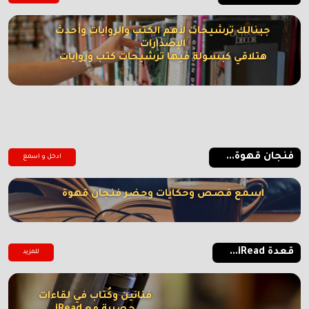
جبنالك ترشيحات لأهم الكتب والروايات وأحدث
الإصدارات
هتلاقي كبسولة فيها ترشيحات كتب وروايات
فنجان قهوة...
ادخل و اسمع
اسمع قصص وحكايات وحضر فنجان قهوة
قعدة iRead...
للمزيد
فنانين وكُتاب في لقاءات