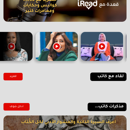
حصرية مع iRead
كواليس وحكايات
ومغامرات كتير
لقاء مع كاتب
للمزيد
مذكرات كاتب...
ادخل شوف
اعرف السيرة الذاتية والمشوار الأدبي لكل الكُتاب