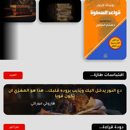
اقتباسات طازة...
المزيد
دع النور يدخل اليك ويذيب بروده قلبك... هذا هو المغزي ان
تكون قويا
هاروكي موراكي
دودة قراءة...
اقرأ أكتر