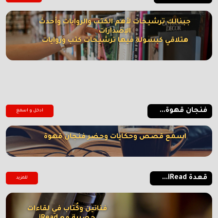
جبنالك ترشيحات لأهم الكتب والروايات وأحدث
الإصدارات
هتلاقي كبسولة فيها ترشيحات كتب وروايات
فنجان قهوة...
ادخل و اسمع
اسمع قصص وحكايات وحضر فنجان قهوة
قعدة iRead...
للمزيد
فنانين وكُتاب في لقاءات