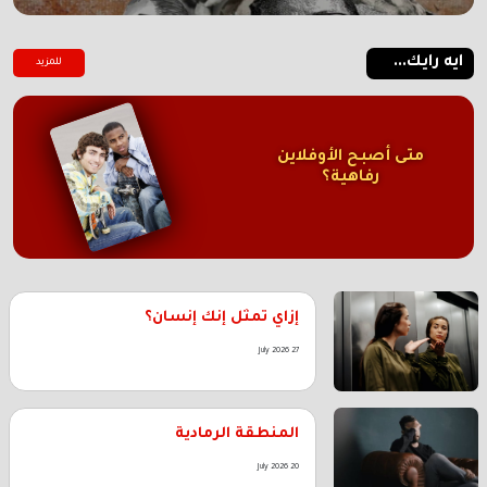
ايه رايك...
للمزيد
متى أصبح الأوفلاين
رفاهية؟
إزاي تمثل إنك إنسان؟
27 July 2026
المنطقة الرمادية
20 July 2026