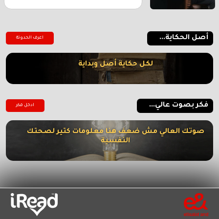
أصل الحكاية...
اعرف الحدوتة
لكل حكاية أصل وبداية
فكر بصوت عالي...
ادخل فكر
صوتك العالي مش ضعف هنا معلومات كتير لصحتك
النفسية