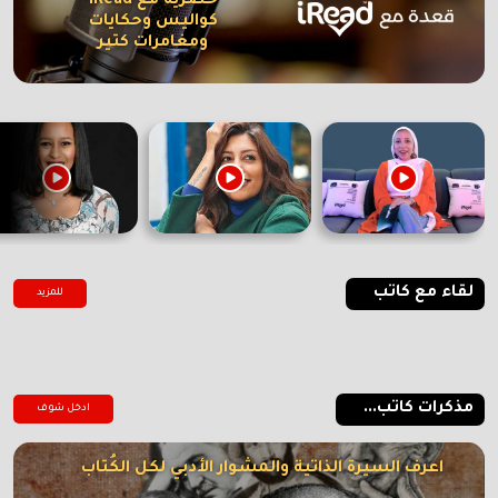
حصرية مع iRead
كواليس وحكايات
ومغامرات كتير
لقاء مع كاتب
للمزيد
مذكرات كاتب...
ادخل شوف
اعرف السيرة الذاتية والمشوار الأدبي لكل الكُتاب