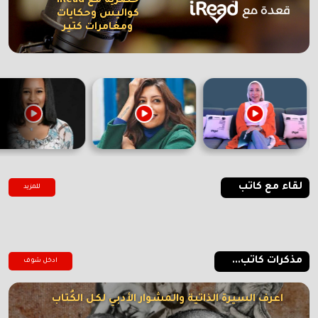
حصرية مع iRead
كواليس وحكايات
ومغامرات كتير
لقاء مع كاتب
للمزيد
مذكرات كاتب...
ادخل شوف
اعرف السيرة الذاتية والمشوار الأدبي لكل الكُتاب