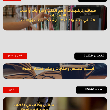
جبنالك ترشيحات لأهم الكتب والروايات وأحدث
الإصدارات
هتلاقي كبسولة فيها ترشيحات كتب وروايات
فنجان قهوة...
ادخل و اسمع
اسمع قصص وحكايات وحضر فنجان قهوة
قعدة iRead...
للمزيد
فنانين وكُتاب في لقاءات