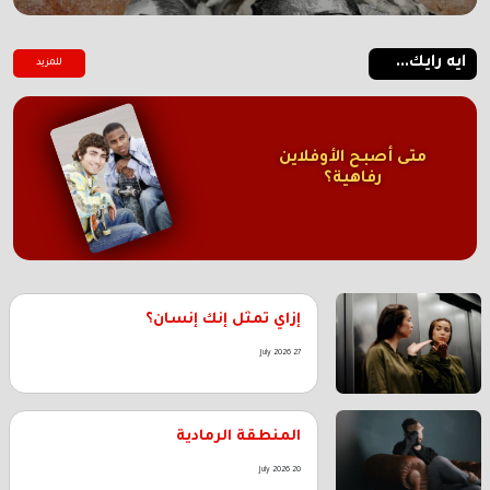
ايه رايك...
للمزيد
متى أصبح الأوفلاين
رفاهية؟
إزاي تمثل إنك إنسان؟
27 July 2026
المنطقة الرمادية
20 July 2026