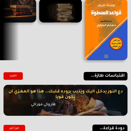
اقتباسات طازة...
المزيد
دع النور يدخل اليك ويذيب بروده قلبك... هذا هو المغزي ان
تكون قويا
هاروكي موراكي
دودة قراءة...
اقرأ أكتر