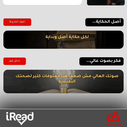
أصل الحكاية...
اعرف الحدوتة
لكل حكاية أصل وبداية
فكر بصوت عالي...
ادخل فكر
صوتك العالي مش ضعف هنا معلومات كتير لصحتك
النفسية