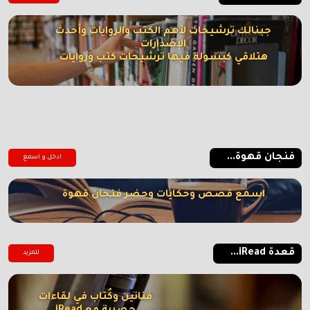
جبنالك ترشيحات لأهم الكتب والروايات وأحدث
الإصدارات
هتلاقي كبسولة فيها ترشيحات كتب وروايات
فنجان قهوة...
ادخل و اسمع
اسمع قصص وحكايات وحضر فنجان قهوة
قعدة iRead...
للمزيد
فنانين وكُتاب في لقاءات