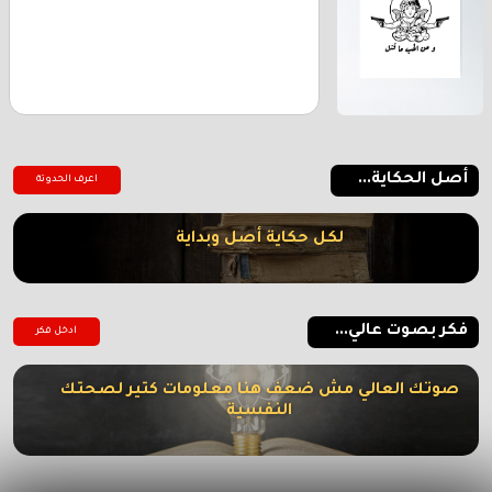
أصل الحكاية...
اعرف الحدوتة
لكل حكاية أصل وبداية
فكر بصوت عالي...
ادخل فكر
صوتك العالي مش ضعف هنا معلومات كتير لصحتك
النفسية