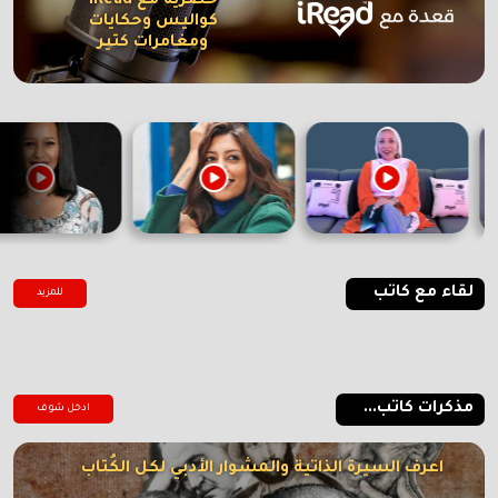
حصرية مع iRead
كواليس وحكايات
ومغامرات كتير
لقاء مع كاتب
للمزيد
مذكرات كاتب...
ادخل شوف
اعرف السيرة الذاتية والمشوار الأدبي لكل الكُتاب