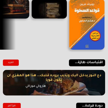
اقتباسات طازة...
المزيد
دع النور يدخل اليك ويذيب بروده قلبك... هذا هو المغزي ان
تكون قويا
هاروكي موراكي
دودة قراءة...
اقرأ أكتر