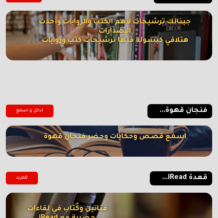
جبنالك ترشيحات لأهم الكتب والروايات وأحدث
الإصدارات
هتلاقي كبسولة فيها ترشيحات كتب وروايات
فنجان قهوة...
ادخل و اسمع
اسمع قصص وحكايات وحضر فنجان قهوة
قعدة iRead...
للمزيد
فنانين وكُتاب في لقاءات