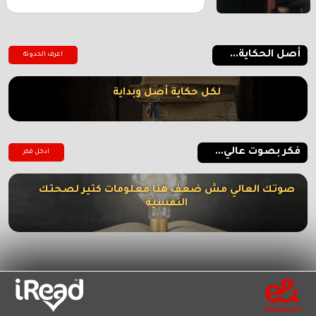
أصل الحكاية...
اعرف الحدوتة
لكل حكاية أصل وبداية
فكر بصوت عالي...
ادخل فكر
صوتك العالي مش ضعف هنا معلومات كتير لصحتك
النفسية