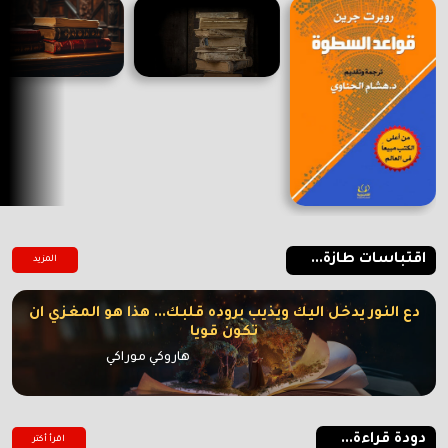
اقتباسات طازة...
المزيد
دع النور يدخل اليك ويذيب بروده قلبك... هذا هو المغزي ان
تكون قويا
هاروكي موراكي
دودة قراءة...
اقرأ أكتر