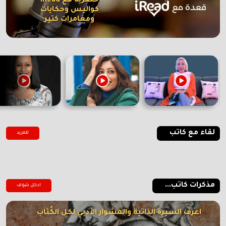
حصرية مع iRead
كواليس وحكايات
ومغامرات كتير
لقاء مع كاتب
للمزيد
مذكرات كاتب...
ادخل شوف
اعرف السيرة الذاتية والمشوار الأدبي لكل الكُتاب