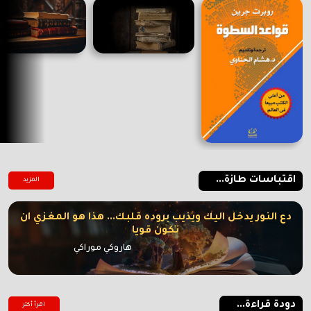
اقتباسات طازة...
المزيد
دع النور يدخل اليك ويذيب بروده قلبك... هذا هو المغزي ان
تكون قويا
هاروكي موراكي
دودة قراءة...
اقرأ أكتر