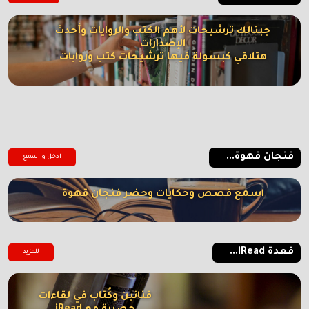
جبنالك ترشيحات لأهم الكتب والروايات وأحدث
الإصدارات
هتلاقي كبسولة فيها ترشيحات كتب وروايات
فنجان قهوة...
ادخل و اسمع
اسمع قصص وحكايات وحضر فنجان قهوة
قعدة iRead...
للمزيد
فنانين وكُتاب في لقاءات