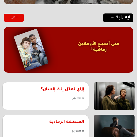
ايه رايك...
للمزيد
متى أصبح الأوفلاين
رفاهية؟
إزاي تمثل إنك إنسان؟
27 July 2026
المنطقة الرمادية
20 July 2026