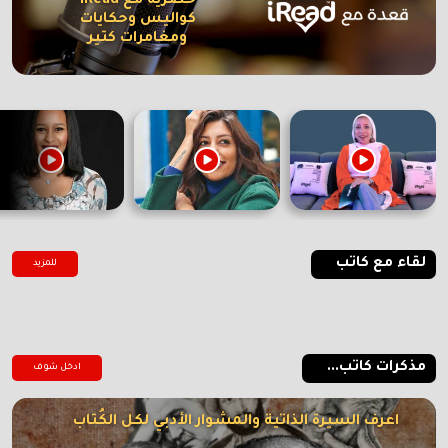
حصرية مع iRead
كواليس وحكايات
ومغامرات كتير
لقاء مع كاتب
للمزيد
مذكرات كاتب...
ادخل شوف
اعرف السيرة الذاتية والمشوار الأدبي لكل الكُتاب