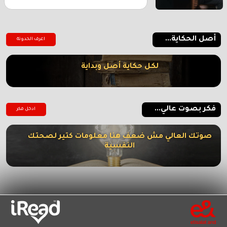
أصل الحكاية...
اعرف الحدوتة
لكل حكاية أصل وبداية
فكر بصوت عالي...
ادخل فكر
صوتك العالي مش ضعف هنا معلومات كتير لصحتك
النفسية