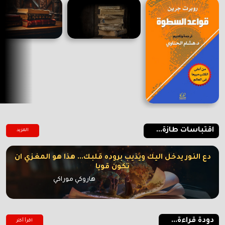
اقتباسات طازة...
المزيد
دع النور يدخل اليك ويذيب بروده قلبك... هذا هو المغزي ان
تكون قويا
هاروكي موراكي
دودة قراءة...
اقرأ أكتر