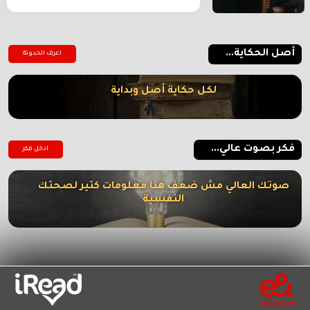
أصل الحكاية...
اعرف الحدوتة
لكل حكاية أصل وبداية
فكر بصوت عالي...
ادخل فكر
صوتك العالي مش ضعف هنا معلومات كتير لصحتك
النفسية