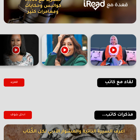
حصرية مع iRead
كواليس وحكايات
ومغامرات كتير
لقاء مع كاتب
للمزيد
مذكرات كاتب...
ادخل شوف
اعرف السيرة الذاتية والمشوار الأدبي لكل الكُتاب