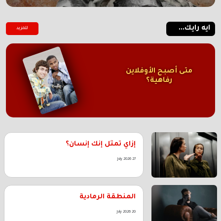
ايه رايك...
للمزيد
متى أصبح الأوفلاين
رفاهية؟
إزاي تمثل إنك إنسان؟
27 July 2026
المنطقة الرمادية
20 July 2026