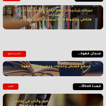
جبنالك ترشيحات لأهم الكتب والروايات وأحدث
الإصدارات
هتلاقي كبسولة فيها ترشيحات كتب وروايات
فنجان قهوة...
ادخل و اسمع
اسمع قصص وحكايات وحضر فنجان قهوة
قعدة iRead...
للمزيد
فنانين وكُتاب في لقاءات