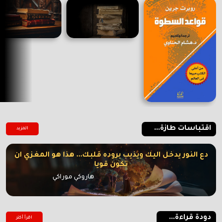
اقتباسات طازة...
المزيد
دع النور يدخل اليك ويذيب بروده قلبك... هذا هو المغزي ان
تكون قويا
هاروكي موراكي
دودة قراءة...
اقرأ أكتر