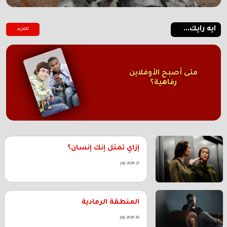
ايه رايك...
للمزيد
متى أصبح الأوفلاين
رفاهية؟
إزاي تمثل إنك إنسان؟
27 July 2026
المنطقة الرمادية
20 July 2026