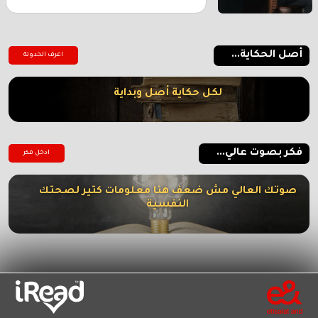
أصل الحكاية...
اعرف الحدوتة
لكل حكاية أصل وبداية
فكر بصوت عالي...
ادخل فكر
صوتك العالي مش ضعف هنا معلومات كتير لصحتك
النفسية