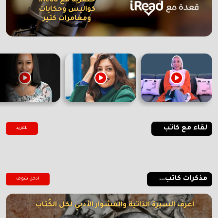
حصرية مع iRead
كواليس وحكايات
ومغامرات كتير
لقاء مع كاتب
للمزيد
مذكرات كاتب...
ادخل شوف
اعرف السيرة الذاتية والمشوار الأدبي لكل الكُتاب