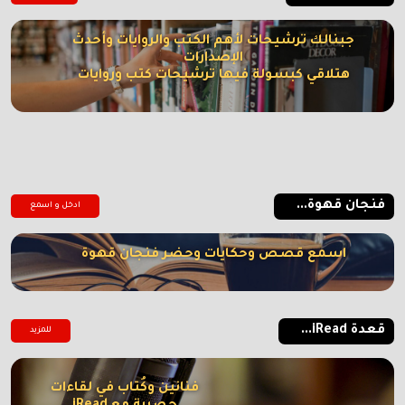
جبنالك ترشيحات لأهم الكتب والروايات وأحدث
الإصدارات
هتلاقي كبسولة فيها ترشيحات كتب وروايات
فنجان قهوة...
ادخل و اسمع
اسمع قصص وحكايات وحضر فنجان قهوة
قعدة iRead...
للمزيد
فنانين وكُتاب في لقاءات