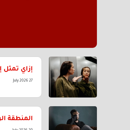
إزاي تمثل 
27 July 2026
المنطقة الر