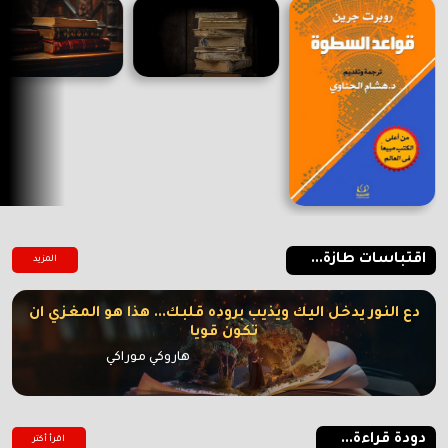
اقتباسات طازة...
المزيد
دع النور يدخل اليك ويذيب بروده قلبك... هذا هو المغزي ان
تكون قويا
هاروكي موراكي
دودة قراءة...
اقرأ أكتر