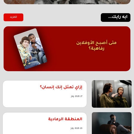
ايه رايك...
للمزيد
متى أصبح الأوفلاين
رفاهية؟
إزاي تمثل إنك إنسان؟
27 July 2026
المنطقة الرمادية
20 July 2026