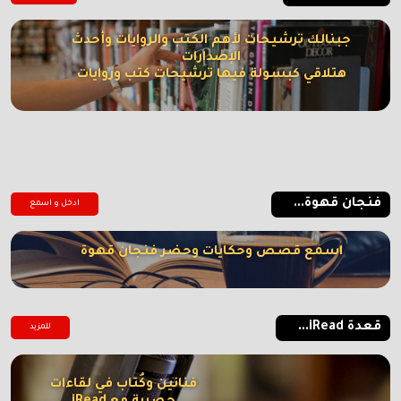
جبنالك ترشيحات لأهم الكتب والروايات وأحدث
الإصدارات
هتلاقي كبسولة فيها ترشيحات كتب وروايات
فنجان قهوة...
ادخل و اسمع
اسمع قصص وحكايات وحضر فنجان قهوة
قعدة iRead...
للمزيد
فنانين وكُتاب في لقاءات