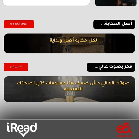
أصل الحكاية...
اعرف الحدوتة
لكل حكاية أصل وبداية
فكر بصوت عالي...
ادخل فكر
صوتك العالي مش ضعف هنا معلومات كتير لصحتك
النفسية