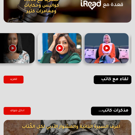
حصرية مع iRead
كواليس وحكايات
ومغامرات كتير
لقاء مع كاتب
للمزيد
مذكرات كاتب...
ادخل شوف
اعرف السيرة الذاتية والمشوار الأدبي لكل الكُتاب