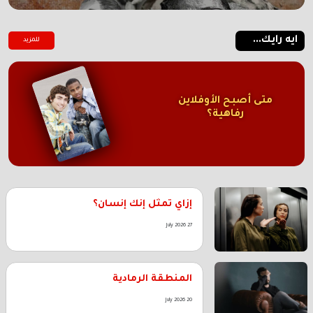
ايه رايك...
للمزيد
متى أصبح الأوفلاين
رفاهية؟
إزاي تمثل إنك إنسان؟
27 July 2026
المنطقة الرمادية
20 July 2026