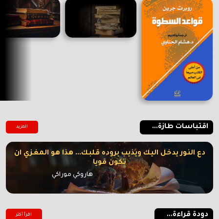
اقتباسات طازة...
المزيد
دع النور يدخل اليك ويذيب بروده قلبك... هذا هو المغزي ان
تكون قويا
هاروكي موراكي
دودة قراءة...
اقرأ أكتر