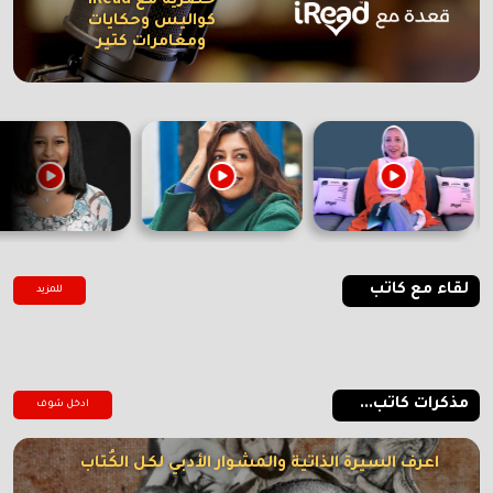
حصرية مع iRead
كواليس وحكايات
ومغامرات كتير
لقاء مع كاتب
للمزيد
مذكرات كاتب...
ادخل شوف
اعرف السيرة الذاتية والمشوار الأدبي لكل الكُتاب