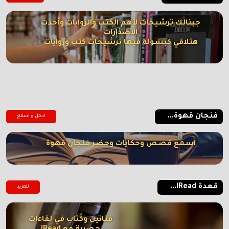
جبنالك ترشيحات لأهم الكتب والروايات وأحدث
الإصدارات
هتلاقي كبسولة فيها ترشيحات كتب وروايات
فنجان قهوة...
ادخل و اسمع
اسمع قصص وحكايات وحضر فنجان قهوة
قعدة iRead...
للمزيد
فنانين وكُتاب في لقاءات