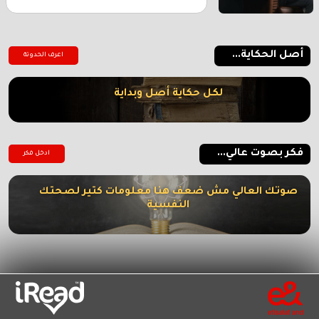
أصل الحكاية...
اعرف الحدوتة
لكل حكاية أصل وبداية
فكر بصوت عالي...
ادخل فكر
صوتك العالي مش ضعف هنا معلومات كتير لصحتك
النفسية