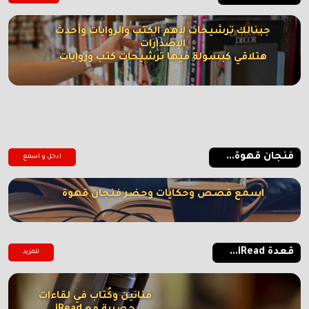
جبنالك ترشيحات لأهم الكتب والروايات وأحدث
الإصدارات
هتلاقي كبسولة فيها ترشيحات كتب وروايات
فنجان قهوة...
ادخل و اسمع
اسمع قصص وحكايات وحضر فنجان قهوة
قعدة iRead...
للمزيد
فنانين وكُتاب في لقاءات