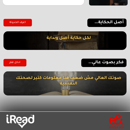
أصل الحكاية...
اعرف الحدوتة
لكل حكاية أصل وبداية
فكر بصوت عالي...
ادخل فكر
صوتك العالي مش ضعف هنا معلومات كتير لصحتك
النفسية