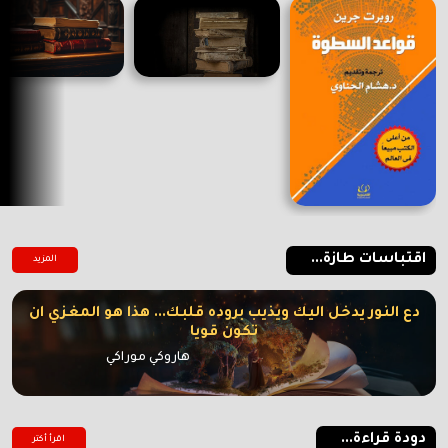
اقتباسات طازة...
المزيد
دع النور يدخل اليك ويذيب بروده قلبك... هذا هو المغزي ان
تكون قويا
هاروكي موراكي
دودة قراءة...
اقرأ أكتر