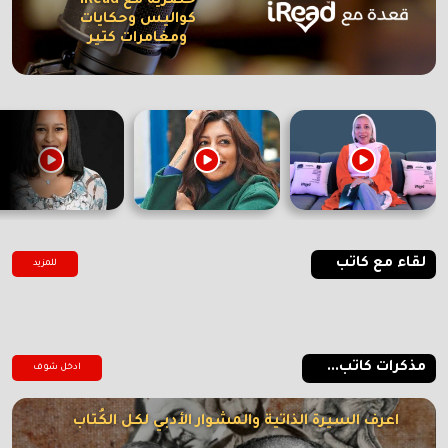
حصرية مع iRead
كواليس وحكايات
ومغامرات كتير
لقاء مع كاتب
للمزيد
مذكرات كاتب...
ادخل شوف
اعرف السيرة الذاتية والمشوار الأدبي لكل الكُتاب